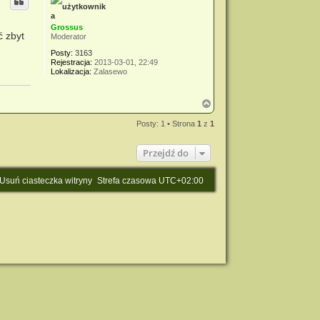
Grossus
ć zbyt
Moderator
Posty:
3163
Rejestracja:
2013-03-01, 22:49
Lokalizacja:
Zalasewo
N
a
g
Posty: 1 • Strona
1
z
1
ó
r
Przejdź do
ę
Usuń ciasteczka witryny
Strefa czasowa
UTC+02:00