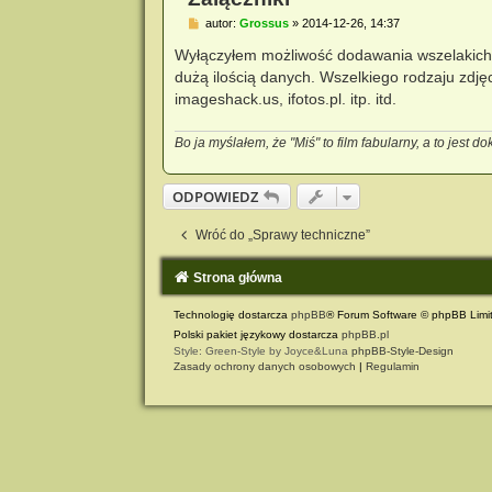
P
autor:
Grossus
»
2014-12-26, 14:37
o
s
Wyłączyłem możliwość dodawania wszelakich 
t
dużą ilością danych. Wszelkiego rodzaju zdjęc
imageshack.us, ifotos.pl. itp. itd.
Bo ja myślałem, że "Miś" to film fabularny, a to jest d
ODPOWIEDZ
Wróć do „Sprawy techniczne”
Strona główna
Technologię dostarcza
phpBB
® Forum Software © phpBB Limi
Polski pakiet językowy dostarcza
phpBB.pl
Style: Green-Style by Joyce&Luna
phpBB-Style-Design
Zasady ochrony danych osobowych
|
Regulamin