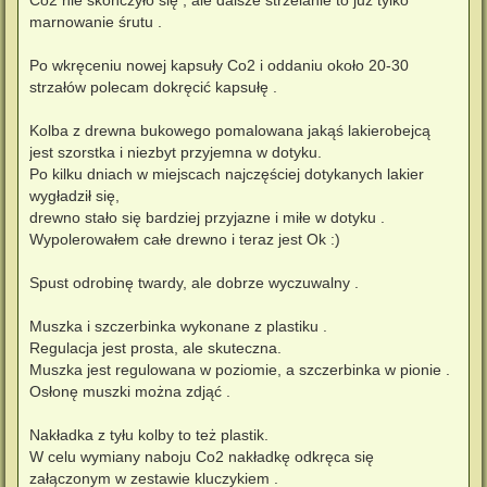
Co2 nie skończyło się , ale dalsze strzelanie to już tylko
marnowanie śrutu .
Po wkręceniu nowej kapsuły Co2 i oddaniu około 20-30
strzałów polecam dokręcić kapsułę .
Kolba z drewna bukowego pomalowana jakąś lakierobejcą
jest szorstka i niezbyt przyjemna w dotyku.
Po kilku dniach w miejscach najczęściej dotykanych lakier
wygładził się,
drewno stało się bardziej przyjazne i miłe w dotyku .
Wypolerowałem całe drewno i teraz jest Ok :)
Spust odrobinę twardy, ale dobrze wyczuwalny .
Muszka i szczerbinka wykonane z plastiku .
Regulacja jest prosta, ale skuteczna.
Muszka jest regulowana w poziomie, a szczerbinka w pionie .
Osłonę muszki można zdjąć .
Nakładka z tyłu kolby to też plastik.
W celu wymiany naboju Co2 nakładkę odkręca się
załączonym w zestawie kluczykiem .