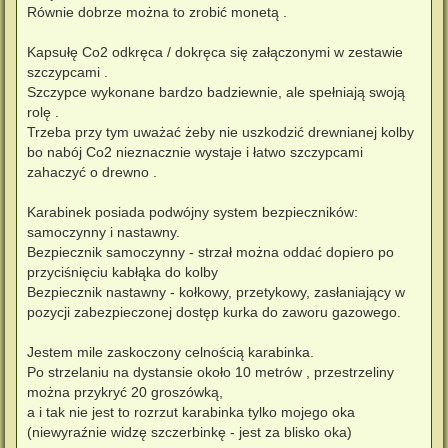
Równie dobrze można to zrobić monetą .
Kapsułę Co2 odkręca / dokręca się załączonymi w zestawie
szczypcami .
Szczypce wykonane bardzo badziewnie, ale spełniają swoją
rolę .
Trzeba przy tym uważać żeby nie uszkodzić drewnianej kolby
bo nabój Co2 nieznacznie wystaje i łatwo szczypcami
zahaczyć o drewno .
Karabinek posiada podwójny system bezpieczników:
samoczynny i nastawny.
Bezpiecznik samoczynny - strzał można oddać dopiero po
przyciśnięciu kabłąka do kolby
Bezpiecznik nastawny - kołkowy, przetykowy, zasłaniający w
pozycji zabezpieczonej dostęp kurka do zaworu gazowego.
Jestem mile zaskoczony celnością karabinka.
Po strzelaniu na dystansie około 10 metrów , przestrzeliny
można przykryć 20 groszówką,
a i tak nie jest to rozrzut karabinka tylko mojego oka
(niewyraźnie widzę szczerbinkę - jest za blisko oka)