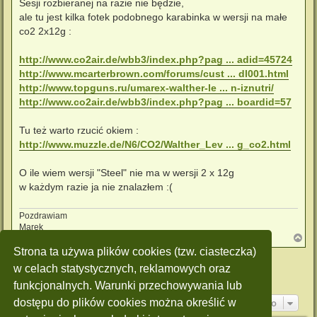
Sesji rozbieranej na razie nie będzie,
ale tu jest kilka fotek podobnego karabinka w wersji na małe
co2 2x12g :
http://www.co2air.de/wbb3/index.php?pag ... adid=45724
http://www.mcarterbrown.com/forums/cust ... dl001.html
http://www.topguns.ru/umarex-walther-le ... n-iznutri/
http://www.co2air.de/wbb3/index.php?pag ... boardid=57
Tu też warto rzucić okiem :
http://www.muzzle.de/N6/CO2/Walther_Lev ... g_co2.html
O ile wiem wersji "Steel" nie ma w wersji 2 x 12g
w każdym razie ja nie znalazłem :(
Pozdrawiam
Marek
N
a
Strona ta używa plików cookies (tzw. ciasteczka)
g
ODPOWIEDZ
ó
w celach statystycznych, reklamowych oraz
r
Posty: 1 • Strona
1
z
1
funkcjonalnych. Warunki przechowywania lub
ę
Przejdź do
dostępu do plików cookies można określić w