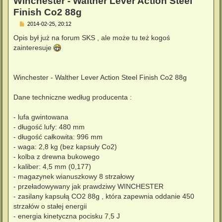
Winchester - Walther Lever Action Steel
Finish Co2 88g
P
2014-02-25, 20:12
o
s
Opis był już na forum SKS , ale może tu też kogoś
t
zainteresuje
Winchester - Walther Lever Action Steel Finish Co2 88g
Dane techniczne według producenta :
- lufa gwintowana
- długość lufy: 480 mm
- długość całkowita: 996 mm
- waga: 2,8 kg (bez kapsuły Co2)
- kolba z drewna bukowego
- kaliber: 4,5 mm (0,177)
- magazynek wianuszkowy 8 strzałowy
- przeładowywany jak prawdziwy WINCHESTER
- zasilany kapsułą CO2 88g , która zapewnia oddanie 450
strzałów o stałej energii
- energia kinetyczna pocisku 7,5 J