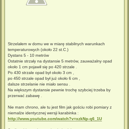
Strzelałem w domu we w miarę stabilnych warunkach
temperaturowych (około 22 st.C.)
Dystans 5 - 10 metrów
Ostatnie strzały na dystansie 5 metrów, zauważalny opad
około 1 cm pojawił się po 420 strzale .
Po 430 strzale opad był około 3 cm ,
po 450 strzale opad był już około 6 cm ,
dalsze strzelanie nie miało sensu .
Na większym dystansie pewnie trochę szybciej trzeba by
przerwać zabawę .
Nie mam chrono, ale tu jest film jak gościu robi pomiary z
niemalże identycznej wersji karabinka :
http://www.youtube.com/watch?v=xzkNp-q6_1U