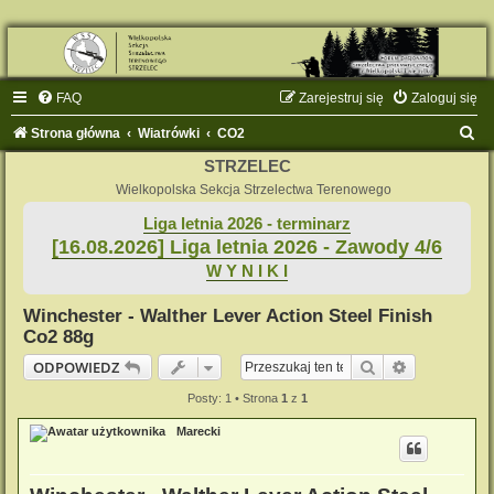
FAQ
Zarejestruj się
Zaloguj się
S
Strona główna
Wiatrówki
CO2
z
STRZELEC
u
Wielkopolska Sekcja Strzelectwa Terenowego
k
Liga letnia 2026 - terminarz
[16.08.2026] Liga letnia 2026 - Zawody 4/6
a
W Y N I K I
j
Winchester - Walther Lever Action Steel Finish
Co2 88g
Szukaj
Wyszukiwan
ODPOWIEDZ
Posty: 1 • Strona
1
z
1
Marecki