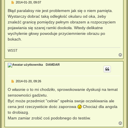
P
2014-01-20, 09:07
o
s
Błąd paralaksy nie jest problemem jak się o niem pamięta.
t
Wystarczy dobrać taką odległość okularu od oka, żeby
znaleźć granicę pomiędzy pełnym obrazem a rozpoczęciem
pojawiania się szarej ramki dookoła. Wtedy delikatne
wychylenie głowy powoduje przyciemnienie obrazu po
bokach.
WSST
N
a
g
DAMDAR
ó
r
ę
P
2014-01-20, 09:26
o
s
O własnie o to mi chodziło, sprowokowanie dyskusji na temat
t
sensowności gadżetu.
Być może przedmiot "celnie" spełnia swoje oczekiwania ale
cena jest rzeczywiście dośc zaporowa
Chociaż dla angola
to drobiazg.
Mam zamiar zrobić coś podobnego do testów.
N
a