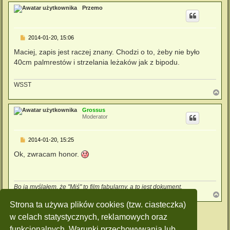
g
Przemo
ó
r
ę
P
2014-01-20, 15:06
o
s
Maciej, zapis jest raczej znany. Chodzi o to, żeby nie było
t
40cm palmrestów i strzelania leżaków jak z bipodu.
WSST
N
a
g
Grossus
ó
Moderator
r
ę
P
2014-01-20, 15:25
o
s
Ok, zwracam honor.
t
Bo ja myślałem, że "Miś" to film fabularny, a to jest dokument.
N
a
Strona ta używa plików cookies (tzw. ciasteczka)
g
ODPOWIEDZ
ó
w celach statystycznych, reklamowych oraz
r
Posty: 13 • Strona
1
z
1
funkcjonalnych. Warunki przechowywania lub
ę