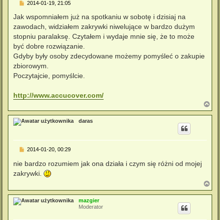
P
2014-01-19, 21:05
o
s
Jak wspomniałem już na spotkaniu w sobotę i dzisiaj na
t
zawodach, widziałem zakrywki niwelujące w bardzo dużym
stopniu paralaksę. Czytałem i wydaje mnie się, że to może
być dobre rozwiązanie.
Gdyby były osoby zdecydowane możemy pomyśleć o zakupie
zbiorowym.
Poczytajcie, pomyślcie.
http://www.accucover.com/
N
a
g
daras
ó
r
ę
P
2014-01-20, 00:29
o
s
nie bardzo rozumiem jak ona działa i czym się różni od mojej
t
zakrywki.
N
a
g
mazgier
ó
Moderator
r
ę