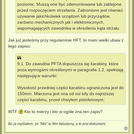
poziomic. Muszą one być zdemontowane lub zaklejone
przed rozpoczęciem strzelania. Zabronione jest również
używanie jakichkolwiek urządzeń lub przyrządów,
zarówno mechanicznych jak i elektronicznych,
wspomagających zawodnika w określeniu kąta strzału.
Jak już jesteśmy przy regulaminie HFT, to mam wielki ubaw z
tego zapisu:
9.1. Do zawodów PFTA dopuszcza się karabiny, które
poza wymogami określonymi w paragrafie 1.2, spełniają
następujące warunki:
Wysokość przedniej części karabinu ograniczona jest do
150mm. Mierzona jest ona od osi lufy do najniższej
części karabinu, przed chwytem pistoletowym;
WTF
Kto to mierzy i kto w ogóle zna ten zapis?
Bo ja myślałem, że "Miś" to film fabularny, a to jest dokument.
N
a