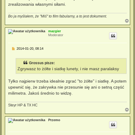
zrealizowania własnymi siłami.
Bo ja myślałem, że "Miś" to film fabularny, a to jest dokument.
N
a
g
mazgier
ó
Moderator
r
ę
P
2014-01-20, 08:14
o
s
t
Grossus pisze:
Zgrywasz to żółte i siatkę lunety, i nie masz paralaksy
Tylko najpierw trzeba idealnie zgrać "to żółte" i siatkę. A potem
upewnić się, że zakrywka nie przesunie się ani o setną część
milimetra. Jakoś średnio to widzę.
Steyr HP & TX HC
N
a
g
Przemo
ó
r
ę