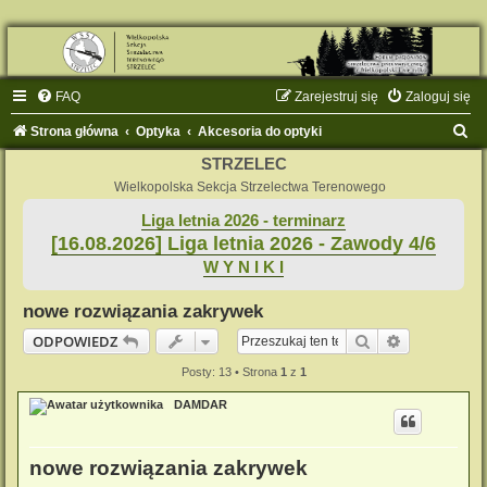
FAQ
Zarejestruj się
Zaloguj się
S
Strona główna
Optyka
Akcesoria do optyki
z
STRZELEC
u
Wielkopolska Sekcja Strzelectwa Terenowego
k
Liga letnia 2026 - terminarz
[16.08.2026] Liga letnia 2026 - Zawody 4/6
a
W Y N I K I
j
nowe rozwiązania zakrywek
Szukaj
Wyszukiwan
ODPOWIEDZ
Posty: 13 • Strona
1
z
1
DAMDAR
nowe rozwiązania zakrywek