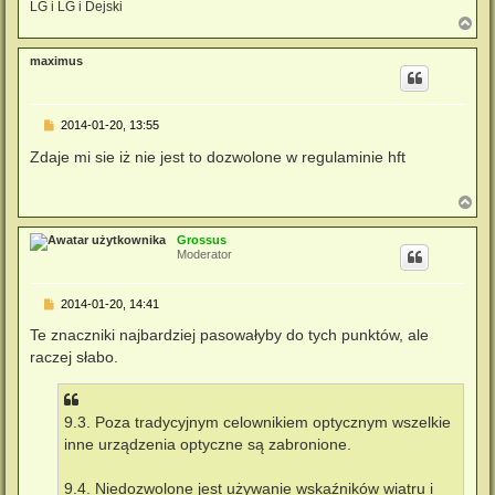
LG i LG i Dejski
N
a
g
maximus
ó
r
ę
P
2014-01-20, 13:55
o
s
Zdaje mi sie iż nie jest to dozwolone w regulaminie hft
t
N
a
g
Grossus
ó
Moderator
r
ę
P
2014-01-20, 14:41
o
s
Te znaczniki najbardziej pasowałyby do tych punktów, ale
t
raczej słabo.
9.3. Poza tradycyjnym celownikiem optycznym wszelkie
inne urządzenia optyczne są zabronione.
9.4. Niedozwolone jest używanie wskaźników wiatru i