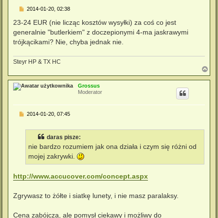
P
2014-01-20, 02:38
o
s
23-24 EUR (nie licząc kosztów wysyłki) za coś co jest
t
generalnie "butlerkiem" z doczepionymi 4-ma jaskrawymi
trójkącikami? Nie, chyba jednak nie.
Steyr HP & TX HC
N
a
g
Grossus
ó
Moderator
r
ę
P
2014-01-20, 07:45
o
s
t
daras pisze:
nie bardzo rozumiem jak ona działa i czym się różni od
mojej zakrywki.
http://www.accucover.com/concept.aspx
Zgrywasz to żółte i siatkę lunety, i nie masz paralaksy.
Cena zabójcza, ale pomysł ciekawy i możliwy do