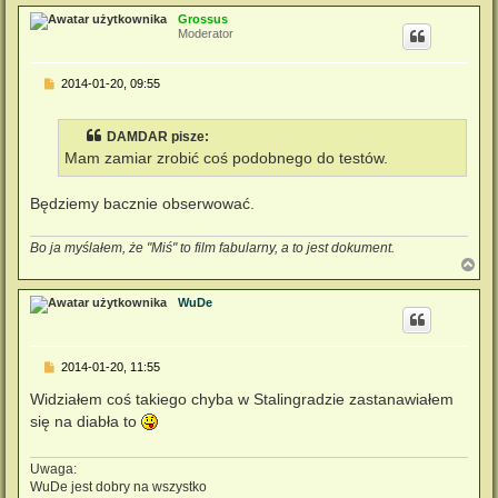
g
Grossus
ó
Moderator
r
ę
P
2014-01-20, 09:55
o
s
t
DAMDAR pisze:
Mam zamiar zrobić coś podobnego do testów.
Będziemy bacznie obserwować.
Bo ja myślałem, że "Miś" to film fabularny, a to jest dokument.
N
a
g
WuDe
ó
r
ę
P
2014-01-20, 11:55
o
s
Widziałem coś takiego chyba w Stalingradzie zastanawiałem
t
się na diabła to
Uwaga:
WuDe jest dobry na wszystko