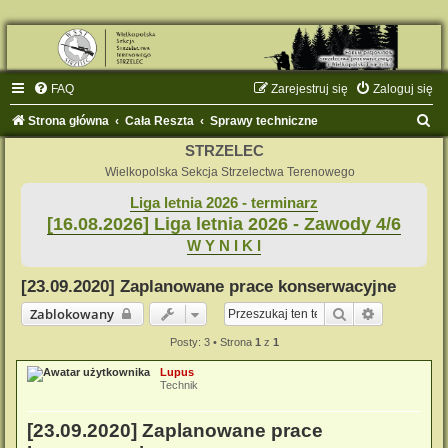
FAQ
Zarejestruj się
Zaloguj się
S
Strona główna
Cała Reszta
Sprawy techniczne
z
STRZELEC
u
Wielkopolska Sekcja Strzelectwa Terenowego
k
Liga letnia 2026 - terminarz
[16.08.2026] Liga letnia 2026 - Zawody 4/6
a
W Y N I K I
j
[23.09.2020] Zaplanowane prace konserwacyjne
Szukaj
Wyszukiwa
Zablokowany
Posty: 3 • Strona
1
z
1
Lupus
Technik
[23.09.2020] Zaplanowane prace