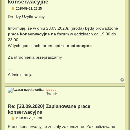
konserwacyjne
P
2020-09-21, 22:25
o
s
Drodzy Użytkownicy,
t
Informuję, że w dniu 23.09.2020r. (środa) będą prowadzone
prace konserwacyjne na forum
w godzinach od 19:00 do
23:00.
W tych godzinach forum będzie
niedostępne
.
Za utrudnienia przepraszamy.
---
Administracja
N
a
g
Lupus
ó
Technik
r
ę
Re: [23.09.2020] Zaplanowane prace
konserwacyjne
P
2020-09-23, 19:38
o
s
Prace konserwacyjne zostały zakończone. Zaktualizowano
t