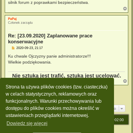
silnik forum z poprawkami bezpieczeństwa.
N
a
g
PaPaj
ó
Członek zarządu
r
ę
Re: [23.09.2020] Zaplanowane prace
konserwacyjne
P
2020-09-23, 21:17
o
s
Ku chwale Ojczyzny panie administratorze!!!
t
Wielkie podziękowania.
Nie sztuką jest trafić, sztuką jest ucelować.
N
a
Strona ta używa plików cookies (tzw. ciasteczka)
g
Zablokowany
ó
w celach statystycznych, reklamowych oraz
r
Posty: 3 • Strona
1
z
1
funkcjonalnych. Warunki przechowywania lub
ę
Przejdź do
dostępu do plików cookies można określić w
ustawieniach przeglądarki internetowej.
Strona główna
Strefa czasowa
UTC+02:00
Dowiedz się więcej
Technologię dostarcza
phpBB
® Forum Software © phpBB Limited