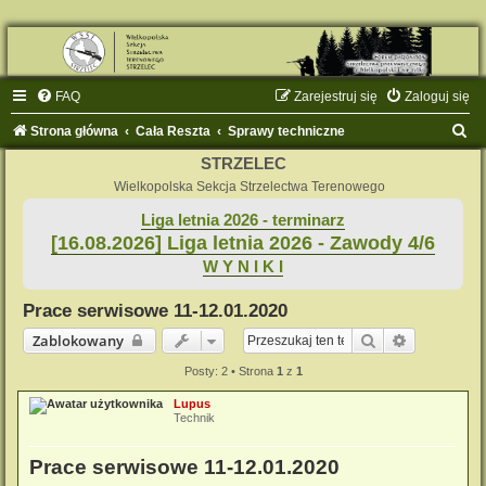
FAQ
Zarejestruj się
Zaloguj się
S
Strona główna
Cała Reszta
Sprawy techniczne
z
STRZELEC
u
Wielkopolska Sekcja Strzelectwa Terenowego
k
Liga letnia 2026 - terminarz
[16.08.2026] Liga letnia 2026 - Zawody 4/6
a
W Y N I K I
j
Prace serwisowe 11-12.01.2020
Szukaj
Wyszukiwa
Zablokowany
Posty: 2 • Strona
1
z
1
Lupus
Technik
Prace serwisowe 11-12.01.2020