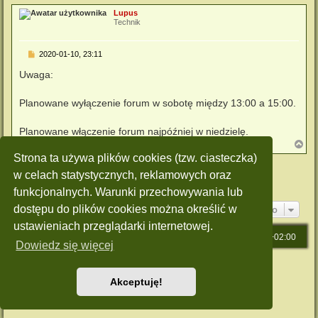
g
Lupus
ó
Technik
r
ę
P
2020-01-10, 23:11
o
s
Uwaga:
t
Planowane wyłączenie forum w sobotę między 13:00 a 15:00.
Planowane włączenie forum najpóźniej w niedzielę.
N
a
Strona ta używa plików cookies (tzw. ciasteczka)
g
Zablokowany
ó
w celach statystycznych, reklamowych oraz
r
Posty: 2 • Strona
1
z
1
funkcjonalnych. Warunki przechowywania lub
ę
Przejdź do
dostępu do plików cookies można określić w
ustawieniach przeglądarki internetowej.
Strona główna
Strefa czasowa
UTC+02:00
Dowiedz się więcej
Technologię dostarcza
phpBB
® Forum Software © phpBB Limited
Polski pakiet językowy dostarcza
phpBB.pl
Akceptuję!
Style: Green-Style by Joyce&Luna
phpBB-Style-Design
Zasady ochrony danych osobowych
|
Regulamin