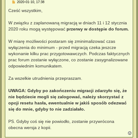
P
2020-01-10, 17:38
o
s
Cześć wszystkim,
t
W związku z zaplanowaną migracją w dniach 11 i 12 stycznia
2020 roku mogą występować
przerwy w dostępie do forum.
W miarę możliwości postaram się zminimalizować czas
wyłączenia do minimum - przed migracją czeka jeszcze
wykonanie kilku prac przygotowawczych. Podczas faktycznych
prac forum zostanie wyłączone, co zostanie zasygnalizowane
odpowiednim komunikatem.
Za wszelkie utrudnienia przepraszam.
UWAGA: Gdyby po zakończeniu migracji zdarzyło się, że
nie będziecie mogli się zalogować, należy skorzystać z
opcji resetu hasła, ewentualnie w jakiś sposób odezwać
się do mnie, gdyby to nie zadziałało.
PS. Gdyby coś się nie powiodło, zostanie przywrócona
obecna wersja z kopii.
N
a