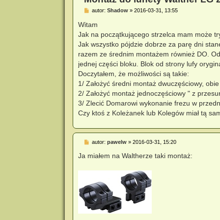
P
autor:
Shadow
»
2016-03-31, 13:55
o
s
Witam
t
Jak na początkującego strzelca mam może try
Jak wszystko pójdzie dobrze za parę dni sta
razem ze średnim montażem również DO. Od sp
jednej części bloku. Blok od strony lufy orygi
Doczytałem, że możliwości są takie:
1/ Założyć średni montaż dwuczęściowy, obie ob
2/ Założyć montaż jednoczęściowy " z przesun
3/ Zlecić Domarowi wykonanie frezu w przedn
Czy ktoś z Koleżanek lub Kolegów miał tą s
P
autor:
pawelw
»
2016-03-31, 15:20
o
s
Ja miałem na Waltherze taki montaż:
t