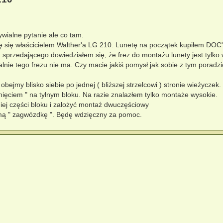
wialne pytanie ale co tam.
nę się właścicielem Walther'a LG 210. Lunetę na początek kupiłem DOC
rzedającego dowiedziałem się, że frez do montażu lunety jest tylko
nalnie tego frezu nie ma. Czy macie jakiś pomysł jak sobie z tym poradzi
ejmy blisko siebie po jednej ( bliższej strzelcowi ) stronie wieżyczek.
ięciem " na tylnym bloku. Na razie znalazłem tylko montaże wysokie.
iej części bloku i założyć montaż dwuczęściowy
amą " zagwózdkę ". Będę wdzięczny za pomoc.