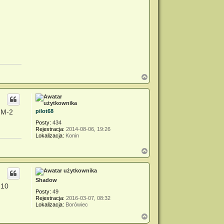
N
a
g
ó
r
GM-2
pilot68
ę
Posty:
434
Rejestracja:
2014-08-06, 19:26
Lokalizacja:
Konin
N
a
g
ó
r
Shadow
210
ę
Posty:
49
Rejestracja:
2016-03-07, 08:32
Lokalizacja:
Borówiec
N
a