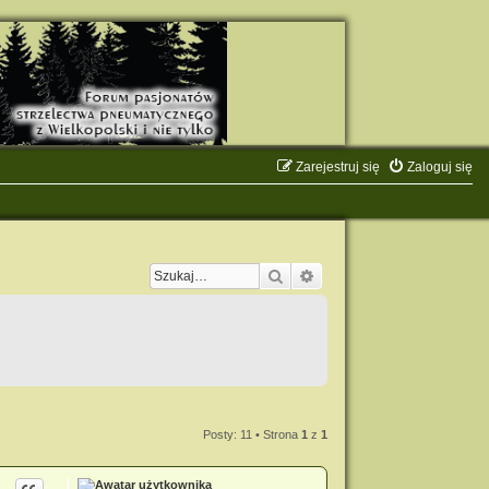
Zarejestruj się
Zaloguj się
Szukaj
Wyszukiwanie zaawanso
Posty: 11 • Strona
1
z
1