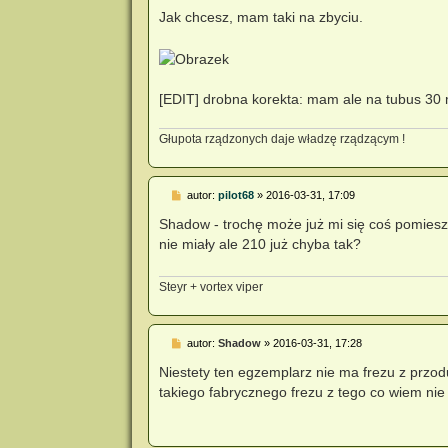
Jak chcesz, mam taki na zbyciu.
[EDIT] drobna korekta: mam ale na tubus 3
Głupota rządzonych daje władzę rządzącym !
P
autor:
pilot68
»
2016-03-31, 17:09
o
s
Shadow - trochę może już mi się coś pomiesz
t
nie miały ale 210 już chyba tak?
Steyr + vortex viper
P
autor:
Shadow
»
2016-03-31, 17:28
o
s
Niestety ten egzemplarz nie ma frezu z przod
t
takiego fabrycznego frezu z tego co wiem nie 