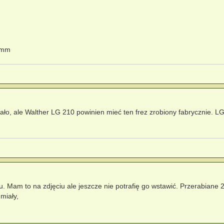
0 mm
ało, ale Walther LG 210 powinien mieć ten frez zrobiony fabrycznie. L
u. Mam to na zdjęciu ale jeszcze nie potrafię go wstawić. Przerabiane 
miały,