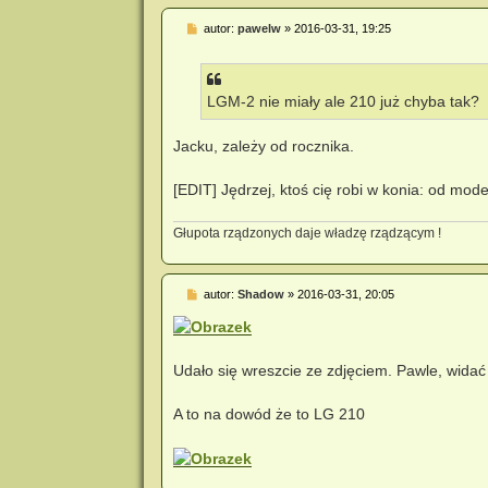
P
autor:
pawelw
»
2016-03-31, 19:25
o
s
t
LGM-2 nie miały ale 210 już chyba tak?
Jacku, zależy od rocznika.
[EDIT] Jędrzej, ktoś cię robi w konia: od mo
Głupota rządzonych daje władzę rządzącym !
P
autor:
Shadow
»
2016-03-31, 20:05
o
s
t
Udało się wreszcie ze zdjęciem. Pawle, widać
A to na dowód że to LG 210