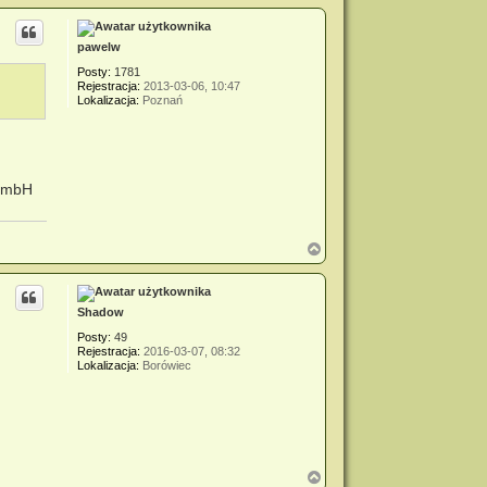
g
ó
r
pawelw
ę
Posty:
1781
Rejestracja:
2013-03-06, 10:47
Lokalizacja:
Poznań
 GmbH
N
a
g
ó
r
Shadow
ę
Posty:
49
Rejestracja:
2016-03-07, 08:32
Lokalizacja:
Borówiec
N