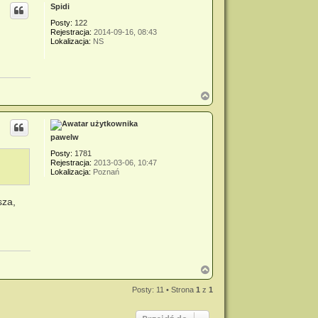
Spidi
ó
r
Posty:
122
ę
Rejestracja:
2014-09-16, 08:43
Lokalizacja:
NS
N
a
g
ó
r
pawelw
ę
Posty:
1781
Rejestracja:
2013-03-06, 10:47
Lokalizacja:
Poznań
sza,
N
a
g
Posty: 11 • Strona
1
z
1
ó
r