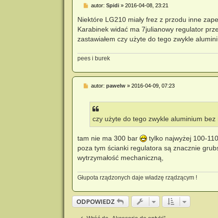
P
autor:
Spidi
»
2016-04-08, 23:21
o
s
Niektóre LG210 miały frez z przodu inne zapew
t
Karabinek widać ma 7julianowy regulator prz
zastawiałem czy użyte do tego zwykle alumini
pees i burek
P
autor:
pawelw
»
2016-04-09, 07:23
o
s
t
czy użyte do tego zwykle aluminium bez 
tam nie ma 300 bar
tylko najwyżej 100-110
poza tym ścianki regulatora są znacznie grubs
wytrzymałość mechaniczną,
Głupota rządzonych daje władzę rządzącym !
ODPOWIEDZ