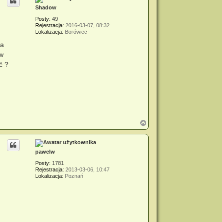
Shadow
Posty:
49
Rejestracja:
2016-03-07, 08:32
Lokalizacja:
Borówiec
'a
 w
ć ?
N
a
g
ó
r
pawelw
ę
Posty:
1781
Rejestracja:
2013-03-06, 10:47
Lokalizacja:
Poznań