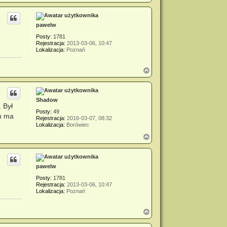
a
g
ó
r
pawelw
ę
Posty:
1781
Rejestracja:
2013-03-06, 10:47
Lokalizacja:
Poznań
N
a
g
ó
r
Shadow
 Był
ę
Posty:
49
in ma
Rejestracja:
2016-03-07, 08:32
Lokalizacja:
Borówiec
N
a
g
ó
r
pawelw
ę
Posty:
1781
Rejestracja:
2013-03-06, 10:47
Lokalizacja:
Poznań
N
a
g