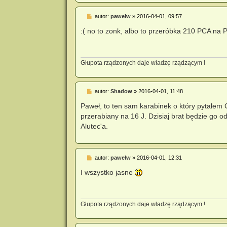
P
autor:
pawelw
»
2016-04-01, 09:57
o
s
:( no to zonk, albo to przeróbka 210 PCA na
t
Głupota rządzonych daje władzę rządzącym !
P
autor:
Shadow
»
2016-04-01, 11:48
o
s
Paweł, to ten sam karabinek o który pytałem 
t
przerabiany na 16 J. Dzisiaj brat będzie go o
Alutec'a.
P
autor:
pawelw
»
2016-04-01, 12:31
o
s
I wszystko jasne
t
Głupota rządzonych daje władzę rządzącym !