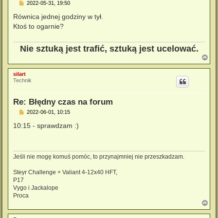
P
2022-05-31, 19:50
o
s
Równica jednej godziny w tył.
t
Ktoś to ogarnie?
Nie sztuką jest trafić, sztuką jest ucelować.
N
a
g
silart
ó
Technik
r
ę
Re: Błędny czas na forum
P
2022-06-01, 10:15
o
s
10:15 - sprawdzam :)
t
Jeśli nie mogę komuś pomóc, to przynajmniej nie przeszkadzam.
Steyr Challenge + Valiant 4-12x40 HFT,
P17
Vygo i Jackalope
Proca
N
a
g