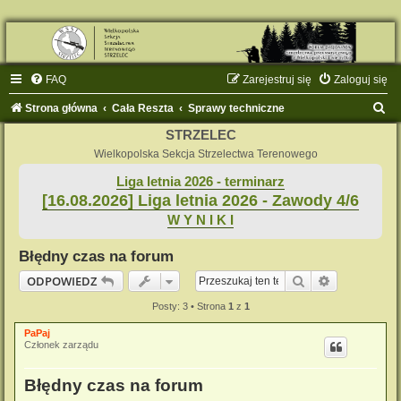
FAQ
Zarejestruj się
Zaloguj się
S
Strona główna
Cała Reszta
Sprawy techniczne
z
STRZELEC
u
Wielkopolska Sekcja Strzelectwa Terenowego
k
Liga letnia 2026 - terminarz
[16.08.2026] Liga letnia 2026 - Zawody 4/6
a
W Y N I K I
j
Błędny czas na forum
Szukaj
Wyszukiwan
ODPOWIEDZ
Posty: 3 • Strona
1
z
1
PaPaj
Członek zarządu
Błędny czas na forum