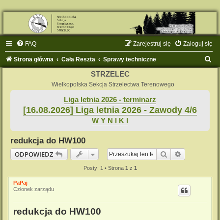
FAQ
Zarejestruj się
Zaloguj się
S
Strona główna
Cała Reszta
Sprawy techniczne
z
STRZELEC
u
Wielkopolska Sekcja Strzelectwa Terenowego
k
Liga letnia 2026 - terminarz
[16.08.2026] Liga letnia 2026 - Zawody 4/6
a
W Y N I K I
j
redukcja do HW100
Szukaj
Wyszukiwan
ODPOWIEDZ
Posty: 1 • Strona
1
z
1
PaPaj
Członek zarządu
redukcja do HW100