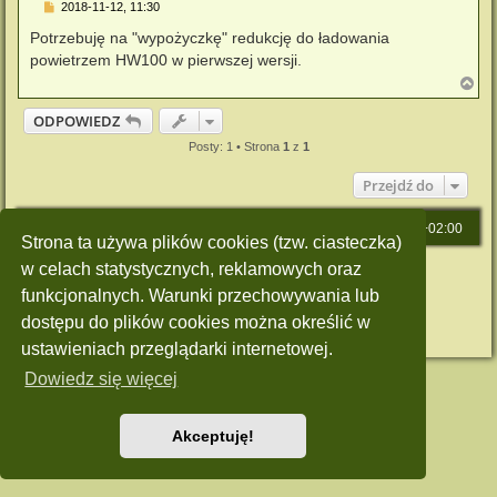
P
2018-11-12, 11:30
o
s
Potrzebuję na "wypożyczkę" redukcję do ładowania
t
powietrzem HW100 w pierwszej wersji.
N
a
g
ODPOWIEDZ
ó
r
Posty: 1 • Strona
1
z
1
ę
Przejdź do
Strona główna
Strefa czasowa
UTC+02:00
Strona ta używa plików cookies (tzw. ciasteczka)
w celach statystycznych, reklamowych oraz
Technologię dostarcza
phpBB
® Forum Software © phpBB Limited
Polski pakiet językowy dostarcza
phpBB.pl
funkcjonalnych. Warunki przechowywania lub
Style: Green-Style by Joyce&Luna
phpBB-Style-Design
Zasady ochrony danych osobowych
|
Regulamin
dostępu do plików cookies można określić w
ustawieniach przeglądarki internetowej.
Dowiedz się więcej
Akceptuję!