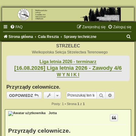
FAQ
Zarejestruj się
Zaloguj się
S
Strona główna
Cała Reszta
Sprawy techniczne
z
STRZELEC
u
Wielkopolska Sekcja Strzelectwa Terenowego
k
Liga letnia 2026 - terminarz
[16.08.2026] Liga letnia 2026 - Zawody 4/6
a
W Y N I K I
j
Przyrządy celownicze.
Szukaj
Wyszukiwan
ODPOWIEDZ
Posty: 1 • Strona
1
z
1
Jotta
Przyrządy celownicze.