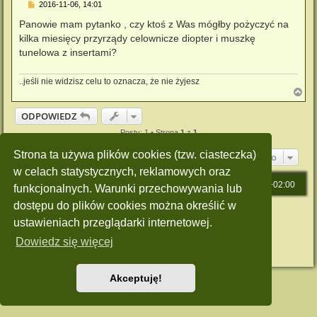
P
2016-11-06, 14:01
o
s
Panowie mam pytanko , czy ktoś z Was mógłby pożyczyć na
t
kilka miesięcy przyrządy celownicze diopter i muszkę
tunelowa z insertami?
..jeśli nie widzisz celu to oznacza, że nie żyjesz
N
a
g
ODPOWIEDZ
ó
r
Posty: 1 • Strona
1
z
1
ę
Strona ta używa plików cookies (tzw. ciasteczka)
Przejdź do
w celach statystycznych, reklamowych oraz
Strona główna
Strefa czasowa
UTC+02:00
funkcjonalnych. Warunki przechowywania lub
dostępu do plików cookies można określić w
Technologię dostarcza
phpBB
® Forum Software © phpBB Limited
ustawieniach przeglądarki internetowej.
Polski pakiet językowy dostarcza
phpBB.pl
Style: Green-Style by Joyce&Luna
phpBB-Style-Design
Dowiedz się więcej
Zasady ochrony danych osobowych
|
Regulamin
Akceptuję!