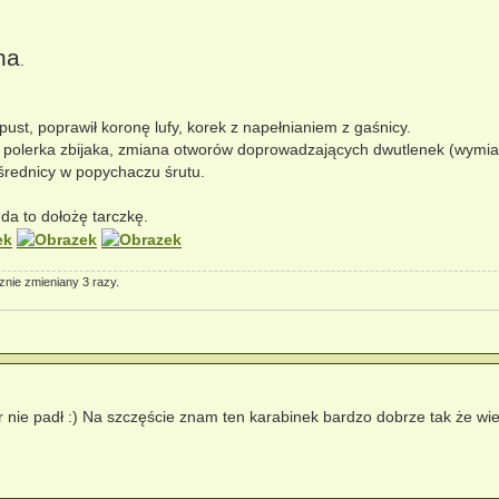
na
.
ust, poprawił koronę lufy, korek z napełnianiem z gaśnicy.
 polerka zbijaka, zmiana otworów doprowadzających dwutlenek (wymi
średnicy w popychaczu śrutu.
uda to dołożę tarczkę.
cznie zmieniany 3 razy.
r nie padł :) Na szczęście znam ten karabinek bardzo dobrze tak że wi