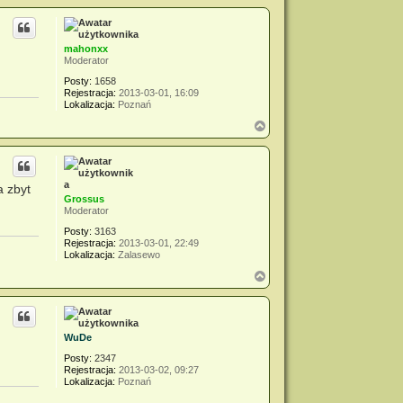
g
ó
r
mahonxx
ę
Moderator
Posty:
1658
Rejestracja:
2013-03-01, 16:09
Lokalizacja:
Poznań
N
a
g
ó
r
a zbyt
ę
Grossus
Moderator
Posty:
3163
Rejestracja:
2013-03-01, 22:49
Lokalizacja:
Zalasewo
N
a
g
ó
r
WuDe
ę
Posty:
2347
Rejestracja:
2013-03-02, 09:27
Lokalizacja:
Poznań