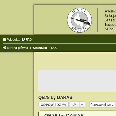
Więcej…
FAQ
Strona główna
Wiatrówki
CO2
QB78 by DARAS
ODPOWIEDZ
QB78 by DARAS