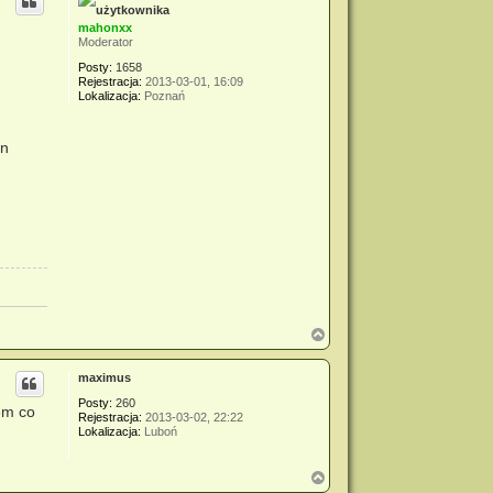
mahonxx
Moderator
Posty:
1658
Rejestracja:
2013-03-01, 16:09
Lokalizacja:
Poznań
an
N
a
g
maximus
ó
r
Posty:
260
em co
ę
Rejestracja:
2013-03-02, 22:22
Lokalizacja:
Luboń
N
a