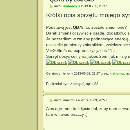
P
autor:
mahonxx
»
2013-05-09, 20:37
o
Krótki opis sprzętu mojego sy
s
t
Podstawą jest
QB78
, co zostało zmienione?
Darek zmienił oczywiście osadę, dodatkowo sp
Ja poszedłem w zmiany podnoszące energię,
uszczelki pomiędzy zbiornikiem, zwiększenie 
Vo=208m/s na expres czyli jakieś 11 J
Sprzęt dosyć celny na jakieś 25m, jak mi się 
Ostatnio zmieniony 2013-05-09, 21:27 przez
mahonxx
, łą
Postrzelał bym z czegoś, np. z 88.
P
autor:
maximus
»
2013-05-09, 20:50
o
s
Aleś ogromne to zdjęcie dał, żeby nam serwe
t
tam w trawie piszczy :)