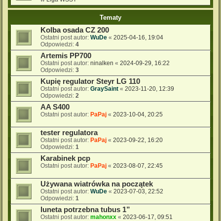
Tematy
Kolba osada CZ 200
Ostatni post autor:
WuDe
«
2025-04-16, 19:04
Odpowiedzi:
4
Artemis PP700
Ostatni post autor:
ninalken
«
2024-09-29, 16:22
Odpowiedzi:
3
Kupię regulator Steyr LG 110
Ostatni post autor:
GraySaint
«
2023-11-20, 12:39
Odpowiedzi:
2
AA S400
Ostatni post autor:
PaPaj
«
2023-10-04, 20:25
tester regulatora
Ostatni post autor:
PaPaj
«
2023-09-22, 16:20
Odpowiedzi:
1
Karabinek pcp
Ostatni post autor:
PaPaj
«
2023-08-07, 22:45
Używana wiatrówka na początek
Ostatni post autor:
WuDe
«
2023-07-03, 22:52
Odpowiedzi:
1
luneta potrzebna tubus 1”
Ostatni post autor:
mahonxx
«
2023-06-17, 09:51