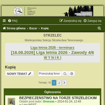
FAQ
Zarejestruj się
Zaloguj się
S
Strona główna
Bazar
Kupię
z
STRZELEC
u
Wielkopolska Sekcja Strzelectwa Terenowego
k
Liga letnia 2026 - terminarz
[16.08.2026] Liga letnia 2026 - Zawody 4/6
a
W Y N I K I
j
Kupię
Szukaj
Wyszukiwanie zaaw
NOWY TEMAT
1
2
Następna
Tematy: 42
Ogłoszenia
BEZPIECZEŃSTWO NA TORZE STRZELECKIM
Ostatni post autor:
Grossus
«
2014-01-24, 12:49
w
Liga WSST