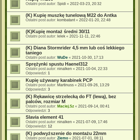
Ostatni post autor:
Spidi
«
2022-03-23, 20:32
(K) Kupię muszkę tunelową M22 do Antka
Ostatni post autor:
kombatant
«
2022-01-20, 22:48
(K)Kupię montaż średni 30/11
Ostatni post autor:
lelek
«
2021-11-11, 22:46
(K) Diana Stormrider 4,5 mm lub coś lekkiego
taniego
Ostatni post autor:
WuDe
«
2021-10-30, 17:13
Sprężynki spustu Haenel312
Ostatni post autor:
ninalken
«
2021-10-04, 22:33
Odpowiedzi:
1
Kupię używany karabinek PCP
Ostatni post autor:
Martinuss
«
2021-09-26, 13:29
Odpowiedzi:
3
(K) Rękawicę strzelecką do FT (lewą), bez
palców, rozmiar M
Ostatni post autor:
Maciej.Sz
«
2021-09-14, 00:41
Odpowiedzi:
3
Slavia element 41
Ostatni post autor:
ninalken
«
2021-07-09, 17:46
Odpowiedzi:
12
(K) podwyższenie do montażu 22mm
Ostatni post autor:
Ziemo
«
2021-07-01, 08:11