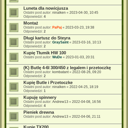
Luneta dla nowicjusza
Ostatni post autor:
ninalken
«
2023-04-30, 10:45
Odpowiedzi:
4
Montaż
Ostatni post autor:
PaPaj
«
2023-03-23, 19:38
Odpowiedzi:
2
Długi kartusz do Steyra
Ostatni post autor:
GraySaint
«
2023-03-16, 10:13
Odpowiedzi:
2
Kupię Tłumik HW 100
Ostatni post autor:
WuDe
«
2023-01-03, 20:31
(K) Butlę 4-6l 300/450 z legalem i przetoczkę
Ostatni post autor:
kombatant
«
2022-08-26, 09:20
Odpowiedzi:
2
Kupię Butle i Przetoczke
Ostatni post autor:
ninalken
«
2022-04-25, 18:19
Odpowiedzi:
1
Kupuję spinnery
Ostatni post autor:
Andrew13
«
2022-04-08, 16:56
Odpowiedzi:
4
Pieniek drewna
Ostatni post autor:
Andrew13
«
2022-04-06, 21:11
Kupię TX200