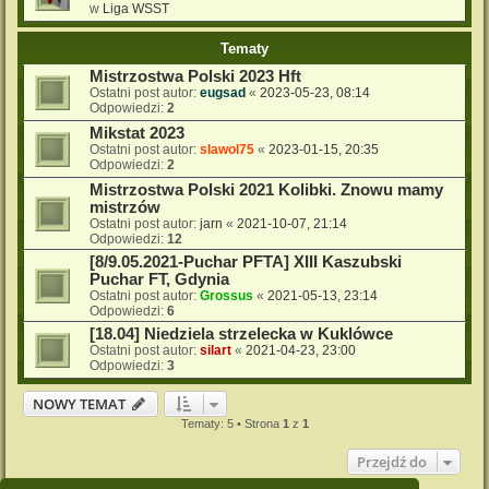
w
Liga WSST
Tematy
Mistrzostwa Polski 2023 Hft
Ostatni post autor:
eugsad
«
2023-05-23, 08:14
Odpowiedzi:
2
Mikstat 2023
Ostatni post autor:
slawol75
«
2023-01-15, 20:35
Odpowiedzi:
2
Mistrzostwa Polski 2021 Kolibki. Znowu mamy
mistrzów
Ostatni post autor:
jarn
«
2021-10-07, 21:14
Odpowiedzi:
12
[8/9.05.2021-Puchar PFTA] XIII Kaszubski
Puchar FT, Gdynia
Ostatni post autor:
Grossus
«
2021-05-13, 23:14
Odpowiedzi:
6
[18.04] Niedziela strzelecka w Kuklówce
Ostatni post autor:
silart
«
2021-04-23, 23:00
Odpowiedzi:
3
NOWY TEMAT
Tematy: 5 • Strona
1
z
1
Przejdź do