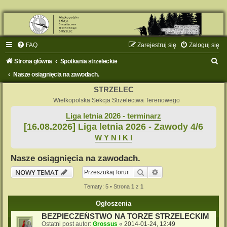
FAQ
Zarejestruj się
Zaloguj się
S
Strona główna
Spotkania strzeleckie
z
Nasze osiągnięcia na zawodach.
u
STRZELEC
k
Wielkopolska Sekcja Strzelectwa Terenowego
a
Liga letnia 2026 - terminarz
[16.08.2026] Liga letnia 2026 - Zawody 4/6
j
W Y N I K I
Nasze osiągnięcia na zawodach.
Szukaj
Wyszukiwanie zaaw
NOWY TEMAT
Tematy: 5 • Strona
1
z
1
Ogłoszenia
BEZPIECZEŃSTWO NA TORZE STRZELECKIM
Ostatni post autor:
Grossus
«
2014-01-24, 12:49