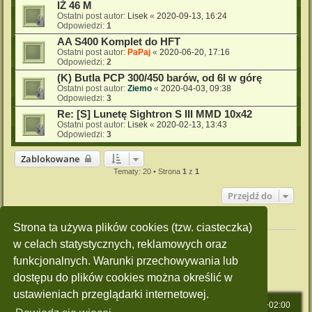
IŻ 46 M
Ostatni post autor:
Lisek
«
2020-09-13, 16:24
Odpowiedzi:
1
AA S400 Komplet do HFT
Ostatni post autor:
PaPaj
«
2020-06-20, 17:16
Odpowiedzi:
2
(K) Butla PCP 300/450 barów, od 6l w górę
Ostatni post autor:
Ziemo
«
2020-04-03, 09:38
Odpowiedzi:
3
Re: [S] Lunetę Sightron S III MMD 10x42
Ostatni post autor:
Lisek
«
2020-02-13, 13:43
Odpowiedzi:
3
Zablokowane
Tematy: 20 • Strona
1
z
1
Przejdź do
Twoje uprawnienia na tym forum
Strona ta używa plików cookies (tzw. ciasteczka)
Nie możesz
tworzyć nowych tematów
w celach statystycznych, reklamowych oraz
Nie możesz
odpowiadać w tematach
funkcjonalnych. Warunki przechowywania lub
Nie możesz
zmieniać swoich postów
Nie możesz
usuwać swoich postów
dostępu do plików cookies można określić w
Nie możesz
dodawać załączników
ustawieniach przeglądarki internetowej.
Strona główna
Strefa czasowa
UTC+02:00