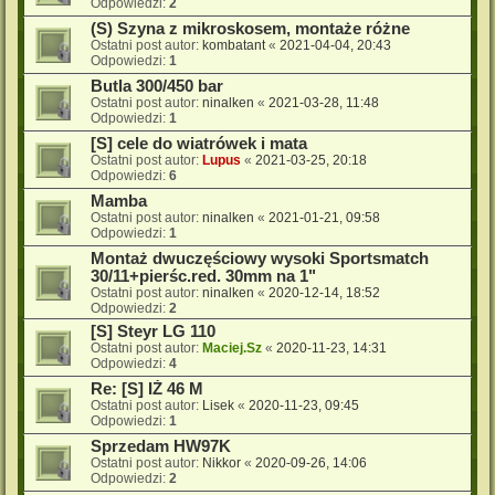
Odpowiedzi:
2
(S) Szyna z mikroskosem, montaże różne
Ostatni post autor:
kombatant
«
2021-04-04, 20:43
Odpowiedzi:
1
Butla 300/450 bar
Ostatni post autor:
ninalken
«
2021-03-28, 11:48
Odpowiedzi:
1
[S] cele do wiatrówek i mata
Ostatni post autor:
Lupus
«
2021-03-25, 20:18
Odpowiedzi:
6
Mamba
Ostatni post autor:
ninalken
«
2021-01-21, 09:58
Odpowiedzi:
1
Montaż dwuczęściowy wysoki Sportsmatch
30/11+pierśc.red. 30mm na 1"
Ostatni post autor:
ninalken
«
2020-12-14, 18:52
Odpowiedzi:
2
[S] Steyr LG 110
Ostatni post autor:
Maciej.Sz
«
2020-11-23, 14:31
Odpowiedzi:
4
Re: [S] IŻ 46 M
Ostatni post autor:
Lisek
«
2020-11-23, 09:45
Odpowiedzi:
1
Sprzedam HW97K
Ostatni post autor:
Nikkor
«
2020-09-26, 14:06
Odpowiedzi:
2