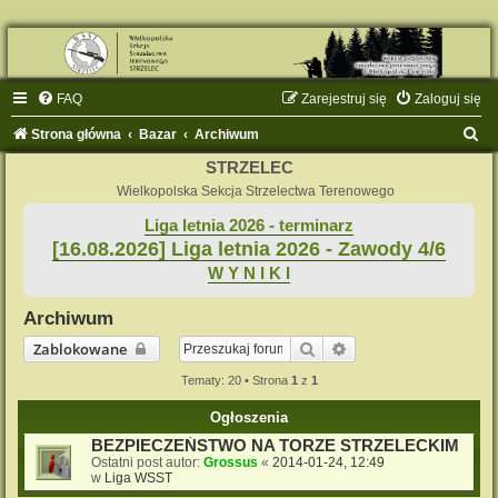
FAQ
Zarejestruj się
Zaloguj się
S
Strona główna
Bazar
Archiwum
z
STRZELEC
u
Wielkopolska Sekcja Strzelectwa Terenowego
k
Liga letnia 2026 - terminarz
[16.08.2026] Liga letnia 2026 - Zawody 4/6
a
W Y N I K I
j
Archiwum
Szukaj
Wyszukiwanie zaaw
Zablokowane
Tematy: 20 • Strona
1
z
1
Ogłoszenia
BEZPIECZEŃSTWO NA TORZE STRZELECKIM
Ostatni post autor:
Grossus
«
2014-01-24, 12:49
w
Liga WSST