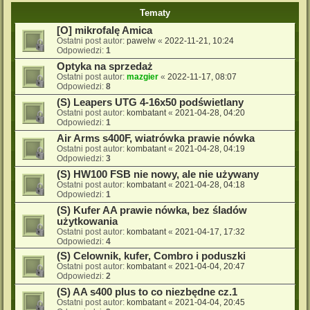
Tematy
[O] mikrofalę Amica
Ostatni post autor:
pawelw
«
2022-11-21, 10:24
Odpowiedzi:
1
Optyka na sprzedaż
Ostatni post autor:
mazgier
«
2022-11-17, 08:07
Odpowiedzi:
8
(S) Leapers UTG 4-16x50 podświetlany
Ostatni post autor:
kombatant
«
2021-04-28, 04:20
Odpowiedzi:
1
Air Arms s400F, wiatrówka prawie nówka
Ostatni post autor:
kombatant
«
2021-04-28, 04:19
Odpowiedzi:
3
(S) HW100 FSB nie nowy, ale nie używany
Ostatni post autor:
kombatant
«
2021-04-28, 04:18
Odpowiedzi:
1
(S) Kufer AA prawie nówka, bez śladów
użytkowania
Ostatni post autor:
kombatant
«
2021-04-17, 17:32
Odpowiedzi:
4
(S) Celownik, kufer, Combro i poduszki
Ostatni post autor:
kombatant
«
2021-04-04, 20:47
Odpowiedzi:
2
(S) AA s400 plus to co niezbędne cz.1
Ostatni post autor:
kombatant
«
2021-04-04, 20:45