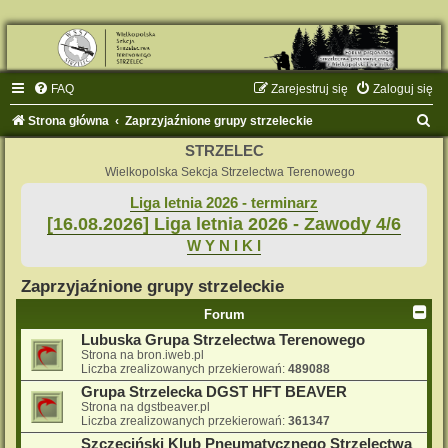
FAQ
Zarejestruj się
Zaloguj się
S
Strona główna
Zaprzyjaźnione grupy strzeleckie
z
STRZELEC
u
Wielkopolska Sekcja Strzelectwa Terenowego
k
Liga letnia 2026 - terminarz
[16.08.2026] Liga letnia 2026 - Zawody 4/6
a
W Y N I K I
j
Zaprzyjaźnione grupy strzeleckie
Forum
Lubuska Grupa Strzelectwa Terenowego
Strona na bron.iweb.pl
Liczba zrealizowanych przekierowań:
489088
Grupa Strzelecka DGST HFT BEAVER
Strona na dgstbeaver.pl
Liczba zrealizowanych przekierowań:
361347
Szczeciński Klub Pneumatycznego Strzelectwa