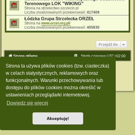
Terenowego LOK "WIKING"
Strona na strzelectwo.szczecin.pl
Liczba zrealizowanych przekierowań:
417409
Łódzka Grupa Strzelecka ORZEŁ
Strona na
www.orzel.org.pl/
Liczba zrealizowanych przekierowań:
405830
Przejdź do
Strona główna
Strefa czasowa
UTC+02:00
Strona ta używa plików cookies (tzw. ciasteczka)
Technologię dostarcza
phpBB
® Forum Software © phpBB Limited
Polski pakiet językowy dostarcza
phpBB.pl
w celach statystycznych, reklamowych oraz
Style: Green-Style by Joyce&Luna
phpBB-Style-Design
funkcjonalnych. Warunki przechowywania lub
Zasady ochrony danych osobowych
|
Regulamin
dostępu do plików cookies można określić w
ustawieniach przeglądarki internetowej.
Dowiedz się więcej
Akceptuję!