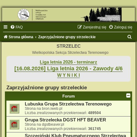
FAQ
Zarejestruj się
Zaloguj się
S
Strona główna
Zaprzyjaźnione grupy strzeleckie
z
STRZELEC
u
Wielkopolska Sekcja Strzelectwa Terenowego
k
Liga letnia 2026 - terminarz
[16.08.2026] Liga letnia 2026 - Zawody 4/6
a
W Y N I K I
j
Zaprzyjaźnione grupy strzeleckie
Forum
Lubuska Grupa Strzelectwa Terenowego
Strona na bron.iweb.pl
Liczba zrealizowanych przekierowań:
489504
Grupa Strzelecka DGST HFT BEAVER
Strona na dgstbeaver.pl
Liczba zrealizowanych przekierowań:
361745
Szczeciński Klub Pneumatycznego Strzelectwa