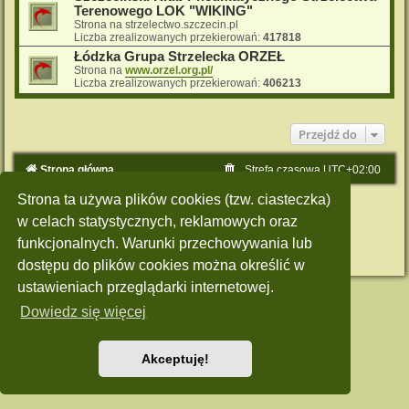
Terenowego LOK "WIKING"
Strona na strzelectwo.szczecin.pl
Liczba zrealizowanych przekierowań:
417818
Łódzka Grupa Strzelecka ORZEŁ
Strona na
www.orzel.org.pl/
Liczba zrealizowanych przekierowań:
406213
Przejdź do
Strona główna
Strefa czasowa
UTC+02:00
Strona ta używa plików cookies (tzw. ciasteczka)
Technologię dostarcza
phpBB
® Forum Software © phpBB Limited
Polski pakiet językowy dostarcza
phpBB.pl
w celach statystycznych, reklamowych oraz
Style: Green-Style by Joyce&Luna
phpBB-Style-Design
funkcjonalnych. Warunki przechowywania lub
Zasady ochrony danych osobowych
|
Regulamin
dostępu do plików cookies można określić w
ustawieniach przeglądarki internetowej.
Dowiedz się więcej
Akceptuję!