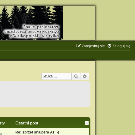
Zarejestruj się
Zaloguj się
Szukaj
Wyszukiwanie zaawanso
sty
Ostatni post
Re: sprzęt snajpera AT :-)
91