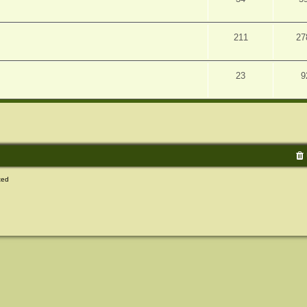
211
27
23
9
ted