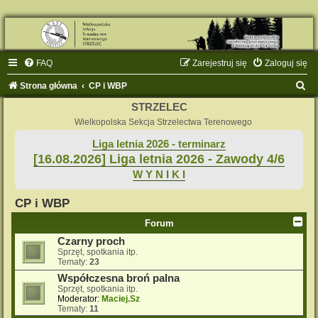
FAQ
Zarejestruj się
Zaloguj się
S
Strona główna
CP i WBP
z
STRZELEC
u
Wielkopolska Sekcja Strzelectwa Terenowego
k
Liga letnia 2026 - terminarz
[16.08.2026] Liga letnia 2026 - Zawody 4/6
a
W Y N I K I
j
CP i WBP
Forum
Czarny proch
Sprzęt, spotkania itp.
Tematy:
23
Współczesna broń palna
Sprzęt, spotkania itp.
Moderator:
Maciej.Sz
Tematy:
11