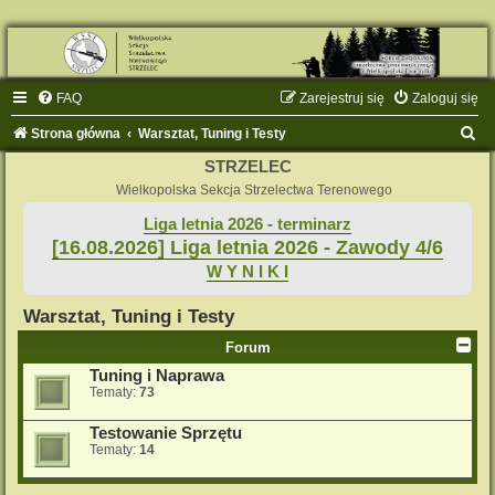
FAQ
Zarejestruj się
Zaloguj się
S
Strona główna
Warsztat, Tuning i Testy
z
STRZELEC
u
Wielkopolska Sekcja Strzelectwa Terenowego
k
Liga letnia 2026 - terminarz
[16.08.2026] Liga letnia 2026 - Zawody 4/6
a
W Y N I K I
j
Warsztat, Tuning i Testy
Forum
Tuning i Naprawa
Tematy:
73
Testowanie Sprzętu
Tematy:
14