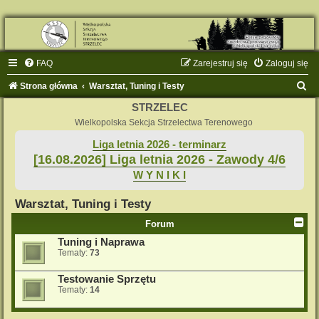
FAQ
Zarejestruj się
Zaloguj się
S
Strona główna
Warsztat, Tuning i Testy
z
STRZELEC
u
Wielkopolska Sekcja Strzelectwa Terenowego
k
Liga letnia 2026 - terminarz
[16.08.2026] Liga letnia 2026 - Zawody 4/6
a
W Y N I K I
j
Warsztat, Tuning i Testy
Forum
Tuning i Naprawa
Tematy:
73
Testowanie Sprzętu
Tematy:
14