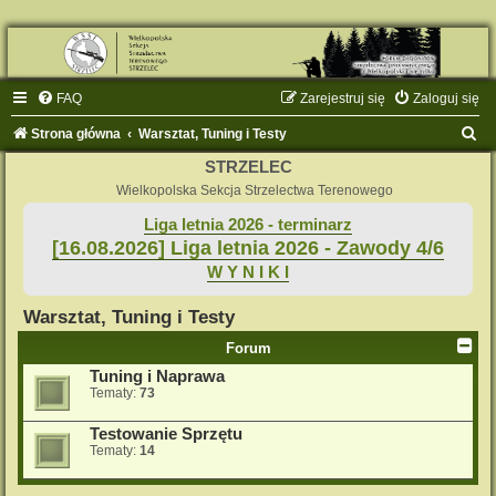
FAQ
Zarejestruj się
Zaloguj się
S
Strona główna
Warsztat, Tuning i Testy
z
STRZELEC
u
Wielkopolska Sekcja Strzelectwa Terenowego
k
Liga letnia 2026 - terminarz
[16.08.2026] Liga letnia 2026 - Zawody 4/6
a
W Y N I K I
j
Warsztat, Tuning i Testy
Forum
Tuning i Naprawa
Tematy:
73
Testowanie Sprzętu
Tematy:
14