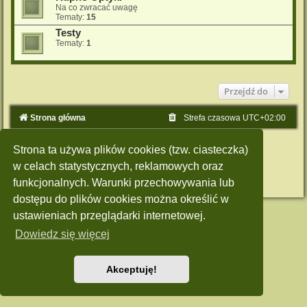
Na co zwracać uwagę
Tematy:
15
Testy
Tematy:
1
Przejdź do
Strona główna
Strefa czasowa
UTC+02:00
Technologię dostarcza
phpBB
® Forum Software © phpBB Limited
Strona ta używa plików cookies (tzw. ciasteczka)
Polski pakiet językowy dostarcza
phpBB.pl
Style: Green-Style by Joyce&Luna
phpBB-Style-Design
w celach statystycznych, reklamowych oraz
Zasady ochrony danych osobowych
|
Regulamin
funkcjonalnych. Warunki przechowywania lub
dostępu do plików cookies można określić w
ustawieniach przeglądarki internetowej.
Dowiedz się więcej
Akceptuję!