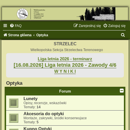
FAQ
Zarejestruj się
Zaloguj się
S
Strona główna
Optyka
z
STRZELEC
u
Wielkopolska Sekcja Strzelectwa Terenowego
k
Liga letnia 2026 - terminarz
[16.08.2026] Liga letnia 2026 - Zawody 4/6
a
W Y N I K I
j
Optyka
Forum
Lunety
Opisy, recenzje, wskazówki
Tematy:
14
Akcesoria do optyki
Montaże, zakrywki, środki konserwujace
Tematy:
5
Kupno Optyki