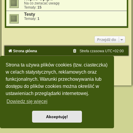
Na co zwracać uwagę
Tematy:
15
Testy
Tematy:
1
Przejdź do
Strona główna
Strefa czasowa
UTC+02:00
Technologię dostarcza
phpBB
® Forum Software © phpBB Limited
Strona ta używa plików cookies (tzw. ciasteczka)
Polski pakiet językowy dostarcza
phpBB.pl
Style: Green-Style by Joyce&Luna
phpBB-Style-Design
w celach statystycznych, reklamowych oraz
Zasady ochrony danych osobowych
|
Regulamin
funkcjonalnych. Warunki przechowywania lub
dostępu do plików cookies można określić w
ustawieniach przeglądarki internetowej.
Dowiedz się więcej
Akceptuję!