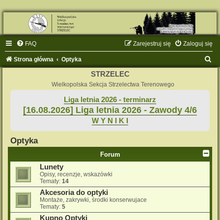
FAQ
Zarejestruj się
Zaloguj się
S
Strona główna
Optyka
z
STRZELEC
u
Wielkopolska Sekcja Strzelectwa Terenowego
k
Liga letnia 2026 - terminarz
[16.08.2026] Liga letnia 2026 - Zawody 4/6
a
W Y N I K I
j
Optyka
Forum
Lunety
Opisy, recenzje, wskazówki
Tematy:
14
Akcesoria do optyki
Montaże, zakrywki, środki konserwujace
Tematy:
5
Kupno Optyki