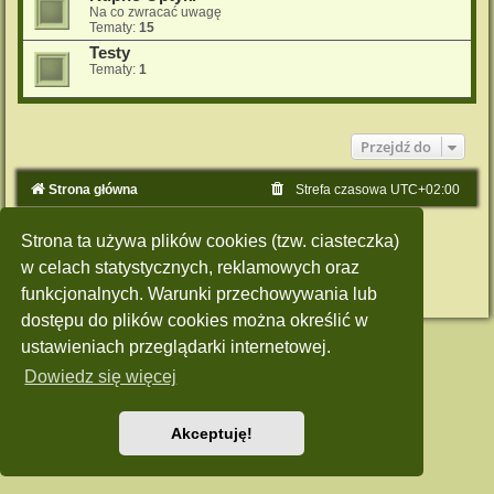
Na co zwracać uwagę
Tematy:
15
Testy
Tematy:
1
Przejdź do
Strona główna
Strefa czasowa
UTC+02:00
Technologię dostarcza
phpBB
® Forum Software © phpBB Limited
Strona ta używa plików cookies (tzw. ciasteczka)
Polski pakiet językowy dostarcza
phpBB.pl
Style: Green-Style by Joyce&Luna
phpBB-Style-Design
w celach statystycznych, reklamowych oraz
Zasady ochrony danych osobowych
|
Regulamin
funkcjonalnych. Warunki przechowywania lub
dostępu do plików cookies można określić w
ustawieniach przeglądarki internetowej.
Dowiedz się więcej
Akceptuję!