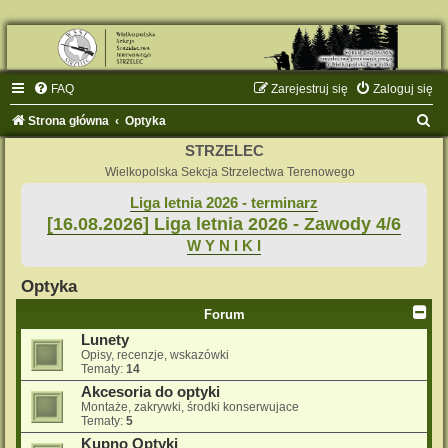
FAQ
Zarejestruj się
Zaloguj się
S
Strona główna
Optyka
z
STRZELEC
u
Wielkopolska Sekcja Strzelectwa Terenowego
k
Liga letnia 2026 - terminarz
[16.08.2026] Liga letnia 2026 - Zawody 4/6
a
W Y N I K I
j
Optyka
Forum
Lunety
Opisy, recenzje, wskazówki
Tematy:
14
Akcesoria do optyki
Montaże, zakrywki, środki konserwujace
Tematy:
5
Kupno Optyki