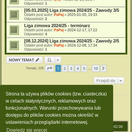
Odpowiedzi:
1
[05.01.2025] Liga zimowa 2024/25 - Zawody 3/5
Ostatni post autor:
PaPaj
«
2025-01-05, 19:33
Odpowiedzi:
2
Liga zimowa 2024/25 - terminarz
Ostatni post autor:
PaPaj
«
2024-12-17, 17:22
Odpowiedzi:
4
[08.12.2024] Liga zimowa 2024/25 - Zawody 2/5
Ostatni post autor:
PaPaj
«
2024-12-08, 17:34
Odpowiedzi:
1
NOWY TEMAT
Strona
1
z
10
1
2
3
4
5
10
Następna
Tematy: 228
…
Przejdź do
Twoje uprawnienia na tym forum
Strona ta używa plików cookies (tzw. ciasteczka)
Nie możesz
tworzyć nowych tematów
w celach statystycznych, reklamowych oraz
Nie możesz
odpowiadać w tematach
funkcjonalnych. Warunki przechowywania lub
Nie możesz
zmieniać swoich postów
Nie możesz
usuwać swoich postów
dostępu do plików cookies można określić w
Nie możesz
dodawać załączników
ustawieniach przeglądarki internetowej.
Strona główna
Strefa czasowa
UTC+02:00
Dowiedz się więcej