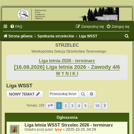
FAQ
Zarejestruj się
Zaloguj się
S
Strona główna
Spotkania strzeleckie
Liga WSST
z
STRZELEC
u
Wielkopolska Sekcja Strzelectwa Terenowego
k
Liga letnia 2026 - terminarz
[16.08.2026] Liga letnia 2026 - Zawody 4/6
a
W Y N I K I
j
Liga WSST
Szukaj
Wyszukiwanie zaaw
NOWY TEMAT
Strona
1
z
10
1
2
3
4
5
10
Następna
Tematy: 228
…
Ogłoszenia
Liga letnia WSST Strzelec 2026 - terminarz
Ostatni post autor:
lysy
«
2025-10-25, 04:29