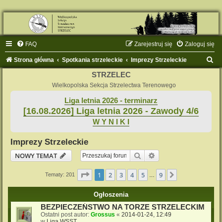
FAQ
Zarejestruj się
Zaloguj się
S
Strona główna
Spotkania strzeleckie
Imprezy Strzeleckie
z
STRZELEC
u
Wielkopolska Sekcja Strzelectwa Terenowego
k
Liga letnia 2026 - terminarz
[16.08.2026] Liga letnia 2026 - Zawody 4/6
a
W Y N I K I
j
Imprezy Strzeleckie
Szukaj
Wyszukiwanie zaaw
NOWY TEMAT
Strona
1
z
9
1
2
3
4
5
9
Następna
Tematy: 201
…
Ogłoszenia
BEZPIECZEŃSTWO NA TORZE STRZELECKIM
Ostatni post autor:
Grossus
«
2014-01-24, 12:49
w
Liga WSST