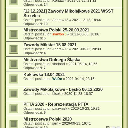
Ostatni post autor:
Renata
«
2022-02-12, 21:32
Odpowiedzi:
14
[12.12.2021] Zawody Mikołajkowe 2021 WSST
Strzelec
Ostatni post autor:
Andrew13
«
2021-12-13, 18:44
Odpowiedzi:
10
Mistrzostwa Polski 25-26.09.2021
Ostatni post autor:
slawol75
«
2021-08-30, 18:06
Odpowiedzi:
6
Zawody Mikstat 15.08.2021
Ostatni post autor:
Andrew13
«
2021-08-12, 20:00
Odpowiedzi:
4
Mistrzostwa Dolnego Śląska
Ostatni post autor:
sindbad
«
2021-06-14, 18:55
Odpowiedzi:
7
Kuklówka 18.04.2021
Ostatni post autor:
WuDe
«
2021-04-14, 23:15
Zawody Mikołajkowe - Łęsko 06.12.2020
Ostatni post autor:
Lisek
«
2020-11-28, 18:57
PFTA 2020 - Reprezentacja PFTA
Ostatni post autor:
parzymsk
«
2020-10-23, 19:31
Odpowiedzi:
9
Mistrzostwa Polski 2020
Ostatni post autor:
jarn
«
2020-09-21, 19:41
Odpowiedzi:
16