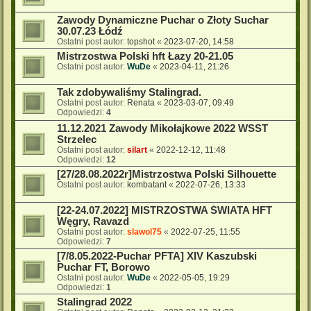
Zawody Dynamiczne Puchar o Złoty Suchar
30.07.23 Łódź
Ostatni post autor:
topshot
«
2023-07-20, 14:58
Mistrzostwa Polski hft Łazy 20-21.05
Ostatni post autor:
WuDe
«
2023-04-11, 21:26
Tak zdobywaliśmy Stalingrad.
Ostatni post autor:
Renata
«
2023-03-07, 09:49
Odpowiedzi:
4
11.12.2021 Zawody Mikołajkowe 2022 WSST
Strzelec
Ostatni post autor:
silart
«
2022-12-12, 11:48
Odpowiedzi:
12
[27/28.08.2022r]Mistrzostwa Polski Silhouette
Ostatni post autor:
kombatant
«
2022-07-26, 13:33
[22-24.07.2022] MISTRZOSTWA ŚWIATA HFT
Węgry, Ravazd
Ostatni post autor:
slawol75
«
2022-07-25, 11:55
Odpowiedzi:
7
[7/8.05.2022-Puchar PFTA] XIV Kaszubski
Puchar FT, Borowo
Ostatni post autor:
WuDe
«
2022-05-05, 19:29
Odpowiedzi:
1
Stalingrad 2022