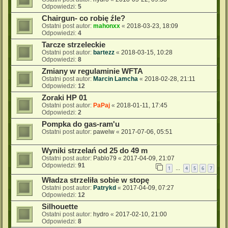
Odpowiedzi:
5
Chairgun- co robię źle?
Ostatni post autor:
mahonxx
«
2018-03-23, 18:09
Odpowiedzi:
4
Tarcze strzeleckie
Ostatni post autor:
bartezz
«
2018-03-15, 10:28
Odpowiedzi:
8
Zmiany w regulaminie WFTA
Ostatni post autor:
Marcin Lamcha
«
2018-02-28, 21:11
Odpowiedzi:
12
Zoraki HP 01
Ostatni post autor:
PaPaj
«
2018-01-11, 17:45
Odpowiedzi:
2
Pompka do gas-ram'u
Ostatni post autor:
pawelw
«
2017-07-06, 05:51
Wyniki strzelań od 25 do 49 m
Ostatni post autor:
Pablo79
«
2017-04-09, 21:07
Odpowiedzi:
91
1
4
5
6
7
…
Władza strzeliła sobie w stopę
Ostatni post autor:
Patrykd
«
2017-04-09, 07:27
Odpowiedzi:
12
Silhouette
Ostatni post autor:
hydro
«
2017-02-10, 21:00
Odpowiedzi:
8