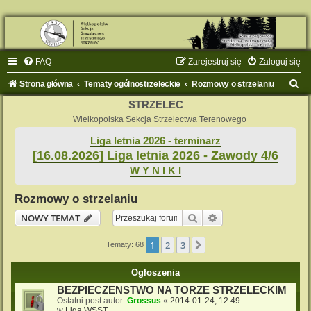
FAQ
Zarejestruj się
Zaloguj się
S
Strona główna
Tematy ogólnostrzeleckie
Rozmowy o strzelaniu
z
STRZELEC
u
Wielkopolska Sekcja Strzelectwa Terenowego
k
Liga letnia 2026 - terminarz
[16.08.2026] Liga letnia 2026 - Zawody 4/6
a
W Y N I K I
j
Rozmowy o strzelaniu
Szukaj
Wyszukiwanie zaaw
NOWY TEMAT
1
2
3
Następna
Tematy: 68
Ogłoszenia
BEZPIECZEŃSTWO NA TORZE STRZELECKIM
Ostatni post autor:
Grossus
«
2014-01-24, 12:49
w
Liga WSST