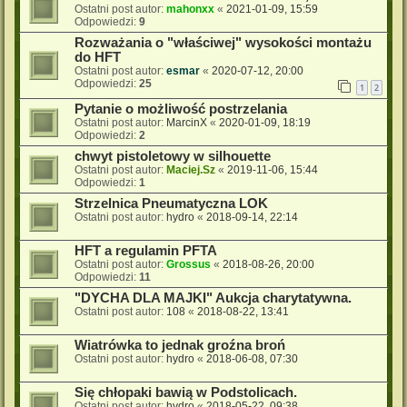
Ostatni post autor:
mahonxx
«
2021-01-09, 15:59
Odpowiedzi:
9
Rozważania o "właściwej" wysokości montażu
do HFT
Ostatni post autor:
esmar
«
2020-07-12, 20:00
Odpowiedzi:
25
1
2
Pytanie o możliwość postrzelania
Ostatni post autor:
MarcinX
«
2020-01-09, 18:19
Odpowiedzi:
2
chwyt pistoletowy w silhouette
Ostatni post autor:
Maciej.Sz
«
2019-11-06, 15:44
Odpowiedzi:
1
Strzelnica Pneumatyczna LOK
Ostatni post autor:
hydro
«
2018-09-14, 22:14
HFT a regulamin PFTA
Ostatni post autor:
Grossus
«
2018-08-26, 20:00
Odpowiedzi:
11
"DYCHA DLA MAJKI" Aukcja charytatywna.
Ostatni post autor:
108
«
2018-08-22, 13:41
Wiatrówka to jednak groźna broń
Ostatni post autor:
hydro
«
2018-06-08, 07:30
Się chłopaki bawią w Podstolicach.
Ostatni post autor:
hydro
«
2018-05-22, 09:38