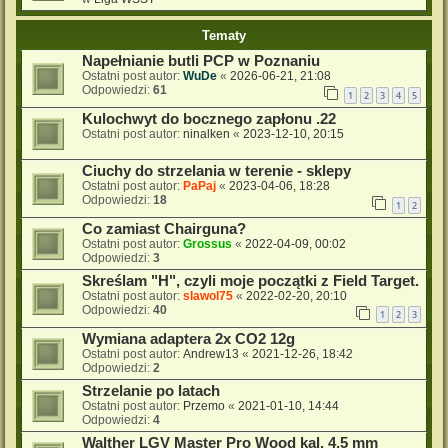
Tematy
Napełnianie butli PCP w Poznaniu
Ostatni post autor:
WuDe
«
2026-06-21, 21:08
Odpowiedzi:
61
1
2
3
4
5
Kulochwyt do bocznego zapłonu .22
Ostatni post autor:
ninalken
«
2023-12-10, 20:15
Ciuchy do strzelania w terenie - sklepy
Ostatni post autor:
PaPaj
«
2023-04-06, 18:28
Odpowiedzi:
18
1
2
Co zamiast Chairguna?
Ostatni post autor:
Grossus
«
2022-04-09, 00:02
Odpowiedzi:
3
Skreślam "H", czyli moje początki z Field Target.
Ostatni post autor:
slawol75
«
2022-02-20, 20:10
Odpowiedzi:
40
1
2
3
Wymiana adaptera 2x CO2 12g
Ostatni post autor:
Andrew13
«
2021-12-26, 18:42
Odpowiedzi:
2
Strzelanie po latach
Ostatni post autor:
Przemo
«
2021-01-10, 14:44
Odpowiedzi:
4
Walther LGV Master Pro Wood kal. 4,5 mm