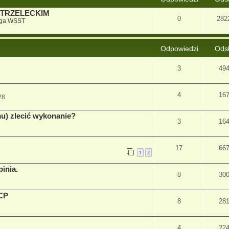
STRZELECKIM
0
282
iga WSST
Odpowiedzi
Ods
3
49
4
16
28
mu) zlecić wykonanie?
3
16
17
66
1
2
inia.
8
30
PCP
8
28
4
22