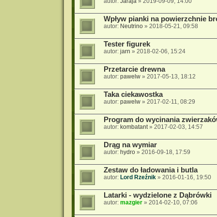
autor:
Jaraja
»
2019-09-09, 14:00
Wpływ pianki na powierzchnie bro
autor:
Neutrino
»
2018-05-21, 09:58
Tester figurek
autor:
jarn
»
2018-02-06, 15:24
Przetarcie drewna
autor:
pawelw
»
2017-05-13, 18:12
Taka ciekawostka
autor:
pawelw
»
2017-02-11, 08:29
Program do wycinania zwierzak
autor:
kombatant
»
2017-02-03, 14:57
Drąg na wymiar
autor:
hydro
»
2016-09-18, 17:59
Zestaw do ładowania i butla
autor:
Lord Rzeźnik
»
2016-01-16, 19:50
Latarki - wydzielone z Dąbrówki
autor:
mazgier
»
2014-02-10, 07:06