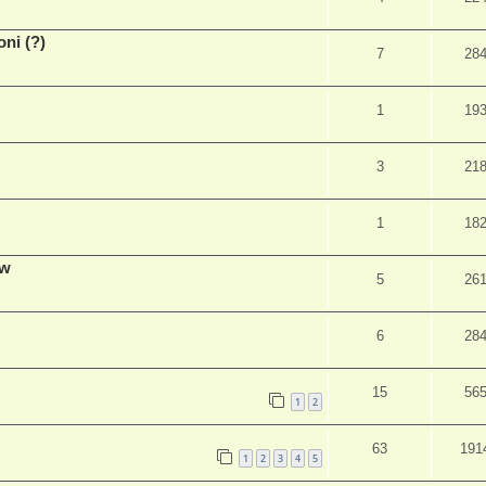
ni (?)
7
28
1
19
3
21
1
18
ów
5
26
6
28
15
56
1
2
63
191
1
2
3
4
5