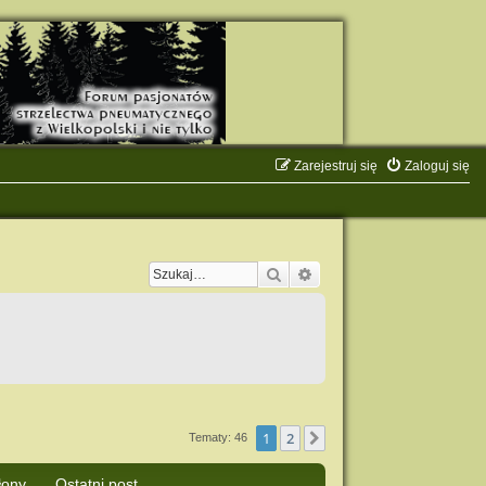
Zarejestruj się
Zaloguj się
Szukaj
Wyszukiwanie zaawanso
1
2
Następna
Tematy: 46
łony
Ostatni post