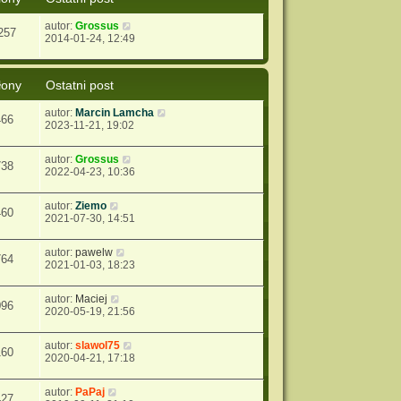
autor:
Grossus
257
2014-01-24, 12:49
łony
Ostatni post
autor:
Marcin Lamcha
466
2023-11-21, 19:02
autor:
Grossus
738
2022-04-23, 10:36
autor:
Ziemo
460
2021-07-30, 14:51
autor:
pawelw
764
2021-01-03, 18:23
autor:
Maciej
096
2020-05-19, 21:56
autor:
slawol75
160
2020-04-21, 17:18
autor:
PaPaj
427