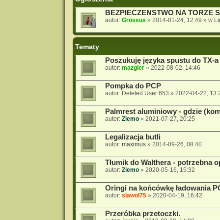
BEZPIECZEŃSTWO NA TORZE 
autor:
Grossus
»
2014-01-24, 12:49
» w
L
Tematy
Poszukuję języka spustu do TX-a
autor:
mazgier
»
2022-08-02, 14:46
Pompka do PCP
autor:
Deleted User 653
»
2022-04-22, 13:
Palmrest aluminiowy - gdzie (ko
autor:
Ziemo
»
2021-07-27, 20:25
Legalizacja butli
autor:
maximus
»
2014-09-26, 08:40
Tłumik do Walthera - potrzebna op
autor:
Ziemo
»
2020-05-16, 15:32
Oringi na końcówkę ładowania 
autor:
slawol75
»
2020-04-19, 16:42
Przeróbka przetoczki.