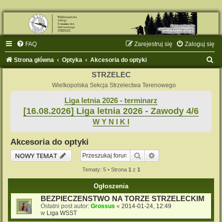
FAQ
Zarejestruj się
Zaloguj się
S
Strona główna
Optyka
Akcesoria do optyki
z
STRZELEC
u
Wielkopolska Sekcja Strzelectwa Terenowego
k
Liga letnia 2026 - terminarz
[16.08.2026] Liga letnia 2026 - Zawody 4/6
a
W Y N I K I
j
Akcesoria do optyki
Szukaj
Wyszukiwanie zaaw
NOWY TEMAT
Tematy: 5 • Strona
1
z
1
Ogłoszenia
BEZPIECZEŃSTWO NA TORZE STRZELECKIM
Ostatni post autor:
Grossus
«
2014-01-24, 12:49
w
Liga WSST