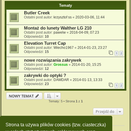
Tematy
Butler Creek
Ostatni post autor:
krzysztof ss
«
2020-03-06, 11:44
Montaż do lunety Walther LG 210
Ostatni post autor:
pawelw
«
2016-04-09, 07:23
Odpowiedzi:
10
Elevation Turret Cap
Ostatni post autor:
Wiecho1967
«
2014-01-23, 23:27
Odpowiedzi:
15
1
2
nowe rozwiązania zakrywek
Ostatni post autor:
Grossus
«
2014-01-20, 15:25
Odpowiedzi:
12
zakrywki do optyki ?
Ostatni post autor:
DAMDAR
«
2014-01-13, 13:33
Odpowiedzi:
23
1
2
NOWY TEMAT
Tematy: 5 • Strona
1
z
1
Przejdź do
Twoje uprawnienia na tym forum
Strona ta używa plików cookies (tzw. ciasteczka)
Nie możesz
tworzyć nowych tematów