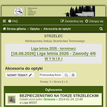
FAQ
Zarejestruj się
Zaloguj się
S
Strona główna
Optyka
Akcesoria do optyki
z
STRZELEC
u
Wielkopolska Sekcja Strzelectwa Terenowego
k
Liga letnia 2026 - terminarz
[16.08.2026] Liga letnia 2026 - Zawody 4/6
a
W Y N I K I
j
Akcesoria do optyki
Szukaj
Wyszukiwanie zaaw
NOWY TEMAT
Tematy: 5 • Strona
1
z
1
Ogłoszenia
BEZPIECZEŃSTWO NA TORZE STRZELECKIM
Ostatni post autor:
Grossus
«
2014-01-24, 12:49
w
Liga WSST