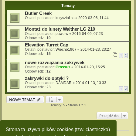
Tematy
Butler Creek
Ostatni post autor:
krzysztof ss
«
2020-03-06, 11:44
Montaż do lunety Walther LG 210
Ostatni post autor:
pawelw
«
2016-04-09, 07:23
Odpowiedzi:
10
Elevation Turret Cap
Ostatni post autor:
Wiecho1967
«
2014-01-23, 23:27
Odpowiedzi:
15
1
2
nowe rozwiązania zakrywek
Ostatni post autor:
Grossus
«
2014-01-20, 15:25
Odpowiedzi:
12
zakrywki do optyki ?
Ostatni post autor:
DAMDAR
«
2014-01-13, 13:33
Odpowiedzi:
23
1
2
NOWY TEMAT
Tematy: 5 • Strona
1
z
1
Przejdź do
Twoje uprawnienia na tym forum
Strona ta używa plików cookies (tzw. ciasteczka)
Nie możesz
tworzyć nowych tematów