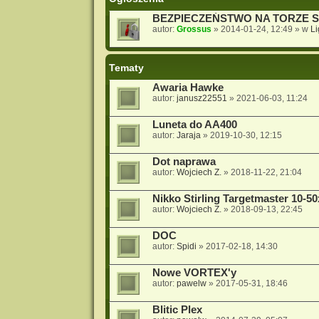
BEZPIECZEŃSTWO NA TORZE 
autor:
Grossus
»
2014-01-24, 12:49
» w
L
Tematy
Awaria Hawke
autor:
janusz22551
»
2021-06-03, 11:24
Luneta do AA400
autor:
Jaraja
»
2019-10-30, 12:15
Dot naprawa
autor:
Wojciech Z.
»
2018-11-22, 21:04
Nikko Stirling Targetmaster 10-5
autor:
Wojciech Z.
»
2018-09-13, 22:45
DOC
autor:
Spidi
»
2017-02-18, 14:30
Nowe VORTEX'y
autor:
pawelw
»
2017-05-31, 18:46
Blitic Plex