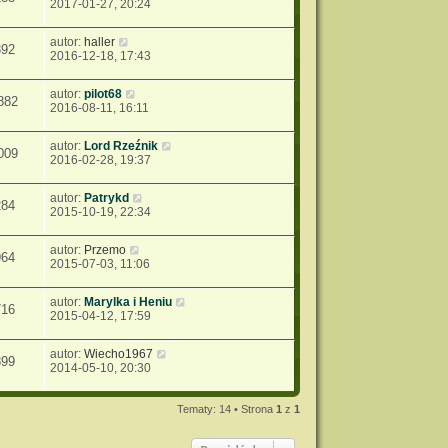
2017-01-27, 20:24
autor:
haller
392
2016-12-18, 17:43
autor:
pilot68
882
2016-08-11, 16:11
autor:
Lord Rzeźnik
009
2016-02-28, 19:37
autor:
Patrykd
284
2015-10-19, 22:34
autor:
Przemo
964
2015-07-03, 11:06
autor:
Marylka i Heniu
716
2015-04-12, 17:59
autor:
Wiecho1967
899
2014-05-10, 20:30
Tematy: 14 • Strona
1
z
1