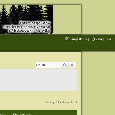
Zarejestruj się
Zaloguj się
Szukaj
Wyszukiwanie zaawanso
Tematy: 14 • Strona
1
z
1
łony
Ostatni post