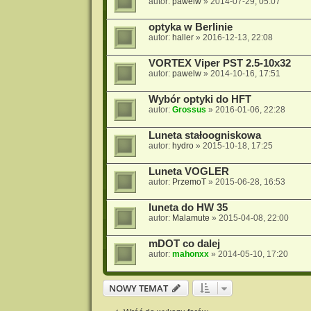
autor:
pawelw
»
2014-07-29, 05:07
optyka w Berlinie
autor:
haller
»
2016-12-13, 22:08
VORTEX Viper PST 2.5-10x32
autor:
pawelw
»
2014-10-16, 17:51
Wybór optyki do HFT
autor:
Grossus
»
2016-01-06, 22:28
Luneta stałoogniskowa
autor:
hydro
»
2015-10-18, 17:25
Luneta VOGLER
autor:
PrzemoT
»
2015-06-28, 16:53
luneta do HW 35
autor:
Malamute
»
2015-04-08, 22:00
mDOT co dalej
autor:
mahonxx
»
2014-05-10, 17:20
NOWY TEMAT