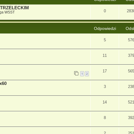
STRZELECKIM
0
283
iga WSST
Odpowiedzi
Ods
5
57
11
37
17
56
1
2
0x60
3
23
14
52
8
39
2
25