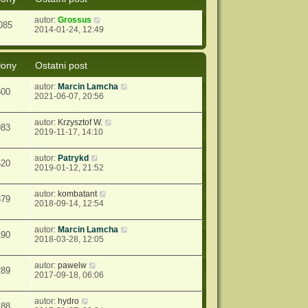
autor:
Grossus
085
2014-01-24, 12:49
łony
Ostatni post
autor:
Marcin Lamcha
600
2021-06-07, 20:56
autor:
Krzysztof W.
983
2019-11-17, 14:10
autor:
Patrykd
520
2019-01-12, 21:52
autor:
kombatant
879
2018-09-14, 12:54
autor:
Marcin Lamcha
190
2018-03-28, 12:05
autor:
pawelw
289
2017-09-18, 06:06
autor:
hydro
188