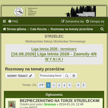
FAQ
Zarejestruj się
Zaloguj się
S
Strona główna
Cała Reszta
Rozmowy na tematy przeróżne
z
STRZELEC
u
Wielkopolska Sekcja Strzelectwa Terenowego
k
Liga letnia 2026 - terminarz
[16.08.2026] Liga letnia 2026 - Zawody 4/6
a
W Y N I K I
j
Rozmowy na tematy przeróżne
Szukaj
Wyszukiwanie zaaw
NOWY TEMAT
Strona
1
z
9
1
2
3
4
5
9
Następna
Tematy: 211
…
Ogłoszenia
BEZPIECZEŃSTWO NA TORZE STRZELECKIM
Ostatni post autor:
Grossus
«
2014-01-24, 12:49
w
Liga WSST