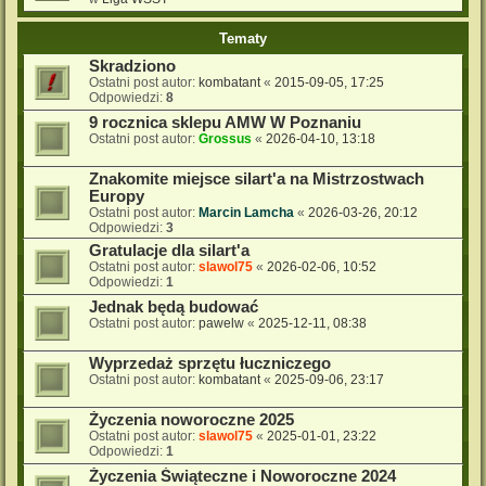
Tematy
Skradziono
Ostatni post autor:
kombatant
«
2015-09-05, 17:25
Odpowiedzi:
8
9 rocznica sklepu AMW W Poznaniu
Ostatni post autor:
Grossus
«
2026-04-10, 13:18
Znakomite miejsce silart'a na Mistrzostwach
Europy
Ostatni post autor:
Marcin Lamcha
«
2026-03-26, 20:12
Odpowiedzi:
3
Gratulacje dla silart'a
Ostatni post autor:
slawol75
«
2026-02-06, 10:52
Odpowiedzi:
1
Jednak będą budować
Ostatni post autor:
pawelw
«
2025-12-11, 08:38
Wyprzedaż sprzętu łuczniczego
Ostatni post autor:
kombatant
«
2025-09-06, 23:17
Życzenia noworoczne 2025
Ostatni post autor:
slawol75
«
2025-01-01, 23:22
Odpowiedzi:
1
Życzenia Świąteczne i Noworoczne 2024