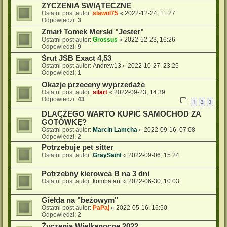
ŻYCZENIA ŚWIĄTECZNE
Ostatni post autor:
slawol75
«
2022-12-24, 11:27
Odpowiedzi:
3
Zmarł Tomek Merski "Jester"
Ostatni post autor:
Grossus
«
2022-12-23, 16:26
Odpowiedzi:
9
Śrut JSB Exact 4,53
Ostatni post autor:
Andrew13
«
2022-10-27, 23:25
Odpowiedzi:
1
Okazje przeceny wyprzedaże
Ostatni post autor:
silart
«
2022-09-23, 14:39
Odpowiedzi:
43
1
2
3
DLACZEGO WARTO KUPIĆ SAMOCHÓD ZA
GOTÓWKĘ?
Ostatni post autor:
Marcin Lamcha
«
2022-09-16, 07:08
Odpowiedzi:
2
Potrzebuje pet sitter
Ostatni post autor:
GraySaint
«
2022-09-06, 15:24
Potrzebny kierowca B na 3 dni
Ostatni post autor:
kombatant
«
2022-06-30, 10:03
Giełda na "beżowym"
Ostatni post autor:
PaPaj
«
2022-05-16, 16:50
Odpowiedzi:
2
Życzenia Wielkanocne 2022