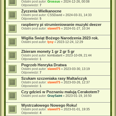
Ostatni post autor:
Grossus
«
2024-12-26, 00:08
Odpowiedzi:
7
Życzenia Wielkanocne
Ostatni post autor:
CSSDavid
«
2024-03-31, 14:33
Odpowiedzi:
5
raspberry pi strumieniowanie muzyki deezer
Ostatni post autor:
slawol75
«
2024-01-27, 10:34
Wigilia Świąt Bożego Narodzenia 2023 rok.
Ostatni post autor:
lysy
«
2023-12-24, 12:29
Zbieram monety 1 gr 2 gr 5 gr
Ostatni post autor:
kombatant
«
2023-10-09, 21:44
Odpowiedzi:
1
Pogrzeb Henryka Dratwa
Ostatni post autor:
slawol75
«
2023-03-30, 13:19
Odpowiedzi:
7
Szukam szczeniaka rasy Maltańczyk
Ostatni post autor:
slawol75
«
2023-03-26, 12:37
Odpowiedzi:
1
Czy gdzieś w Poznaniu malują Cerakotem?
Ostatni post autor:
GraySaint
«
2023-01-19, 16:50
Wystrzałowego Nowego Roku!
Ostatni post autor:
slawol75
«
2023-01-01, 19:35
Odpowiedzi:
4