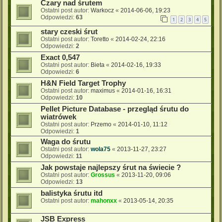
Czary nad śrutem
Ostatni post autor:
Warkocz
«
2014-06-06, 19:23
Odpowiedzi:
63
1
2
3
4
5
stary czeski śrut
Ostatni post autor:
Toretto
«
2014-02-24, 22:16
Odpowiedzi:
2
Exact 0,547
Ostatni post autor:
Bieta
«
2014-02-16, 19:33
Odpowiedzi:
6
H&N Field Target Trophy
Ostatni post autor:
maximus
«
2014-01-16, 16:31
Odpowiedzi:
10
Pellet Picture Database - przegląd śrutu do
wiatrówek
Ostatni post autor:
Przemo
«
2014-01-10, 11:12
Odpowiedzi:
1
Waga do śrutu
Ostatni post autor:
wola75
«
2013-11-27, 23:27
Odpowiedzi:
11
Jak powstaje najlepszy śrut na świecie ?
Ostatni post autor:
Grossus
«
2013-11-20, 09:06
Odpowiedzi:
13
balistyka śrutu itd
Ostatni post autor:
mahonxx
«
2013-05-14, 20:35
JSB Express