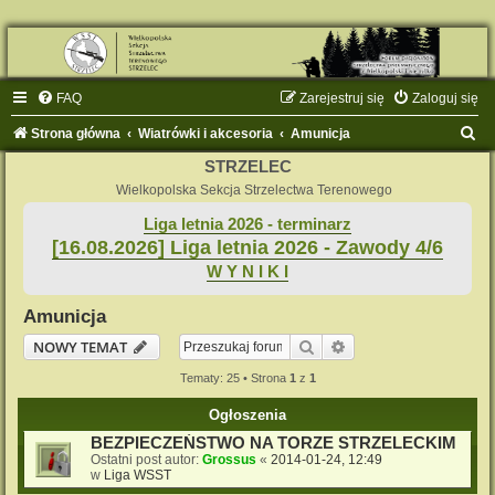
FAQ
Zarejestruj się
Zaloguj się
S
Strona główna
Wiatrówki i akcesoria
Amunicja
z
STRZELEC
u
Wielkopolska Sekcja Strzelectwa Terenowego
k
Liga letnia 2026 - terminarz
[16.08.2026] Liga letnia 2026 - Zawody 4/6
a
W Y N I K I
j
Amunicja
Szukaj
Wyszukiwanie zaaw
NOWY TEMAT
Tematy: 25 • Strona
1
z
1
Ogłoszenia
BEZPIECZEŃSTWO NA TORZE STRZELECKIM
Ostatni post autor:
Grossus
«
2014-01-24, 12:49
w
Liga WSST