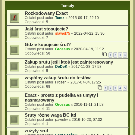
Tematy
Rozkodowany Exact
Ostatni post autor:
Tomx
«
2015-09-17, 22:10
Odpowiedzi:
5
Jaki śrut stosujecie?
Ostatni post autor:
slawol75
«
2022-04-22, 15:30
Odpowiedzi:
7
Gdzie kupujecie śrut?
Ostatni post autor:
Grossus
«
2020-04-19, 11:12
Odpowiedzi:
50
1
2
3
4
Zakup srutu jeśli ktoś jest zainteresowany
Ostatni post autor:
DeDeK
«
2017-11-28, 17:58
Odpowiedzi:
5
wspólny zakup śrutu do testów
Ostatni post autor:
Frozen
«
2017-07-04, 17:25
Odpowiedzi:
68
1
2
3
4
5
Exact - prosto z pudełka vs umyty i
nasmarowany
Ostatni post autor:
Grossus
«
2016-11-11, 21:53
Odpowiedzi:
11
Śruty różne waga BC itd
Ostatni post autor:
pawelw
«
2016-10-23, 07:32
Odpowiedzi:
1
zużyty śrut