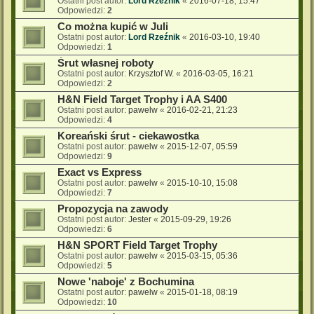
Ostatni post autor:
Lord Rzeźnik
«
2016-07-18, 15:47
Odpowiedzi:
2
Co można kupić w Juli
Ostatni post autor:
Lord Rzeźnik
«
2016-03-10, 19:40
Odpowiedzi:
1
Śrut własnej roboty
Ostatni post autor:
Krzysztof W.
«
2016-03-05, 16:21
Odpowiedzi:
2
H&N Field Target Trophy i AA S400
Ostatni post autor:
pawelw
«
2016-02-21, 21:23
Odpowiedzi:
4
Koreański śrut - ciekawostka
Ostatni post autor:
pawelw
«
2015-12-07, 05:59
Odpowiedzi:
9
Exact vs Express
Ostatni post autor:
pawelw
«
2015-10-10, 15:08
Odpowiedzi:
7
Propozycja na zawody
Ostatni post autor:
Jester
«
2015-09-29, 19:26
Odpowiedzi:
6
H&N SPORT Field Target Trophy
Ostatni post autor:
pawelw
«
2015-03-15, 05:36
Odpowiedzi:
5
Nowe 'naboje' z Bochumina
Ostatni post autor:
pawelw
«
2015-01-18, 08:19
Odpowiedzi:
10