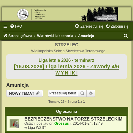
FAQ
Zarejestruj się
Zaloguj się
S
Strona główna
Wiatrówki i akcesoria
Amunicja
z
STRZELEC
u
Wielkopolska Sekcja Strzelectwa Terenowego
k
Liga letnia 2026 - terminarz
[16.08.2026] Liga letnia 2026 - Zawody 4/6
a
W Y N I K I
j
Amunicja
Szukaj
Wyszukiwanie zaaw
NOWY TEMAT
Tematy: 25 • Strona
1
z
1
Ogłoszenia
BEZPIECZEŃSTWO NA TORZE STRZELECKIM
Ostatni post autor:
Grossus
«
2014-01-24, 12:49
w
Liga WSST