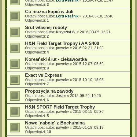
Ostatni post autor:
Lord Rzeźnik
«
2016-07-18, 15:47
Odpowiedzi:
2
Co można kupić w Juli
Ostatni post autor:
Lord Rzeźnik
«
2016-03-10, 19:40
Odpowiedzi:
1
Śrut własnej roboty
Ostatni post autor:
Krzysztof W.
«
2016-03-05, 16:21
Odpowiedzi:
2
H&N Field Target Trophy i AA S400
Ostatni post autor:
pawelw
«
2016-02-21, 21:23
Odpowiedzi:
4
Koreański śrut - ciekawostka
Ostatni post autor:
pawelw
«
2015-12-07, 05:59
Odpowiedzi:
9
Exact vs Express
Ostatni post autor:
pawelw
«
2015-10-10, 15:08
Odpowiedzi:
7
Propozycja na zawody
Ostatni post autor:
Jester
«
2015-09-29, 19:26
Odpowiedzi:
6
H&N SPORT Field Target Trophy
Ostatni post autor:
pawelw
«
2015-03-15, 05:36
Odpowiedzi:
5
Nowe 'naboje' z Bochumina
Ostatni post autor:
pawelw
«
2015-01-18, 08:19
Odpowiedzi:
10