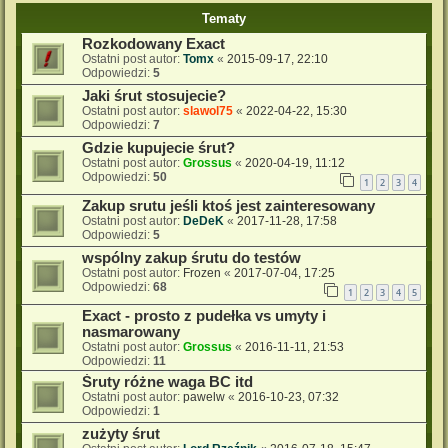
Tematy
Rozkodowany Exact
Ostatni post autor:
Tomx
«
2015-09-17, 22:10
Odpowiedzi:
5
Jaki śrut stosujecie?
Ostatni post autor:
slawol75
«
2022-04-22, 15:30
Odpowiedzi:
7
Gdzie kupujecie śrut?
Ostatni post autor:
Grossus
«
2020-04-19, 11:12
Odpowiedzi:
50
1
2
3
4
Zakup srutu jeśli ktoś jest zainteresowany
Ostatni post autor:
DeDeK
«
2017-11-28, 17:58
Odpowiedzi:
5
wspólny zakup śrutu do testów
Ostatni post autor:
Frozen
«
2017-07-04, 17:25
Odpowiedzi:
68
1
2
3
4
5
Exact - prosto z pudełka vs umyty i
nasmarowany
Ostatni post autor:
Grossus
«
2016-11-11, 21:53
Odpowiedzi:
11
Śruty różne waga BC itd
Ostatni post autor:
pawelw
«
2016-10-23, 07:32
Odpowiedzi:
1
zużyty śrut