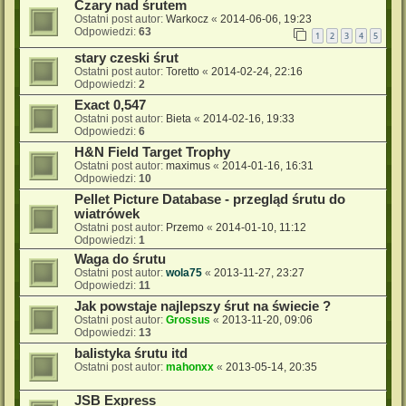
Czary nad śrutem
Ostatni post autor:
Warkocz
«
2014-06-06, 19:23
Odpowiedzi:
63
1
2
3
4
5
stary czeski śrut
Ostatni post autor:
Toretto
«
2014-02-24, 22:16
Odpowiedzi:
2
Exact 0,547
Ostatni post autor:
Bieta
«
2014-02-16, 19:33
Odpowiedzi:
6
H&N Field Target Trophy
Ostatni post autor:
maximus
«
2014-01-16, 16:31
Odpowiedzi:
10
Pellet Picture Database - przegląd śrutu do
wiatrówek
Ostatni post autor:
Przemo
«
2014-01-10, 11:12
Odpowiedzi:
1
Waga do śrutu
Ostatni post autor:
wola75
«
2013-11-27, 23:27
Odpowiedzi:
11
Jak powstaje najlepszy śrut na świecie ?
Ostatni post autor:
Grossus
«
2013-11-20, 09:06
Odpowiedzi:
13
balistyka śrutu itd
Ostatni post autor:
mahonxx
«
2013-05-14, 20:35
JSB Express