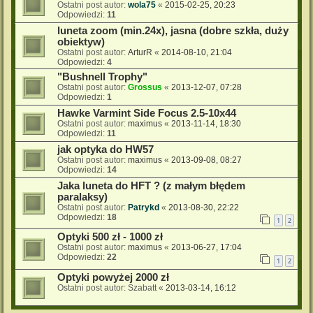
Ostatni post autor:
wola75
«
2015-02-25, 20:23
Odpowiedzi:
11
luneta zoom (min.24x), jasna (dobre szkła, duży
obiektyw)
Ostatni post autor:
ArturR
«
2014-08-10, 21:04
Odpowiedzi:
4
"Bushnell Trophy"
Ostatni post autor:
Grossus
«
2013-12-07, 07:28
Odpowiedzi:
1
Hawke Varmint Side Focus 2.5-10x44
Ostatni post autor:
maximus
«
2013-11-14, 18:30
Odpowiedzi:
11
jak optyka do HW57
Ostatni post autor:
maximus
«
2013-09-08, 08:27
Odpowiedzi:
14
Jaka luneta do HFT ? (z małym błędem
paralaksy)
Ostatni post autor:
Patrykd
«
2013-08-30, 22:22
Odpowiedzi:
18
1
2
Optyki 500 zł - 1000 zł
Ostatni post autor:
maximus
«
2013-06-27, 17:04
Odpowiedzi:
22
1
2
Optyki powyżej 2000 zł
Ostatni post autor:
Szabatt
«
2013-03-14, 16:12