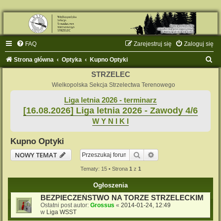
FAQ
Zarejestruj się
Zaloguj się
S
Strona główna
Optyka
Kupno Optyki
z
STRZELEC
u
Wielkopolska Sekcja Strzelectwa Terenowego
k
Liga letnia 2026 - terminarz
[16.08.2026] Liga letnia 2026 - Zawody 4/6
a
W Y N I K I
j
Kupno Optyki
Szukaj
Wyszukiwanie zaaw
NOWY TEMAT
Tematy: 15 • Strona
1
z
1
Ogłoszenia
BEZPIECZEŃSTWO NA TORZE STRZELECKIM
Ostatni post autor:
Grossus
«
2014-01-24, 12:49
w
Liga WSST