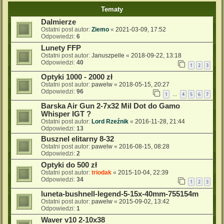
Tematy
Dalmierze
Ostatni post autor:
Ziemo
«
2021-03-09, 17:52
Odpowiedzi:
6
Lunety FFP
Ostatni post autor:
Januszpelle
«
2018-09-22, 13:18
Odpowiedzi:
40
1
2
3
Optyki 1000 - 2000 zł
Ostatni post autor:
pawelw
«
2018-05-15, 20:27
Odpowiedzi:
96
1
4
5
6
7
…
Barska Air Gun 2-7x32 Mil Dot do Gamo
Whisper IGT ?
Ostatni post autor:
Lord Rzeźnik
«
2016-11-28, 21:44
Odpowiedzi:
13
Busznel elitarny 8-32
Ostatni post autor:
pawelw
«
2016-08-15, 08:28
Odpowiedzi:
2
Optyki do 500 zł
Ostatni post autor:
triodak
«
2015-10-04, 22:39
Odpowiedzi:
34
1
2
3
luneta-bushnell-legend-5-15x-40mm-755154m
Ostatni post autor:
pawelw
«
2015-09-02, 13:42
Odpowiedzi:
1
Waver v10 2-10x38