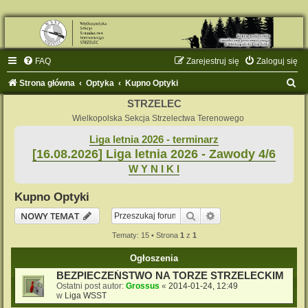
FAQ
Zarejestruj się
Zaloguj się
S
Strona główna
Optyka
Kupno Optyki
z
STRZELEC
u
Wielkopolska Sekcja Strzelectwa Terenowego
k
Liga letnia 2026 - terminarz
[16.08.2026] Liga letnia 2026 - Zawody 4/6
a
W Y N I K I
j
Kupno Optyki
Szukaj
Wyszukiwanie zaaw
NOWY TEMAT
Tematy: 15 • Strona
1
z
1
Ogłoszenia
BEZPIECZEŃSTWO NA TORZE STRZELECKIM
Ostatni post autor:
Grossus
«
2014-01-24, 12:49
w
Liga WSST