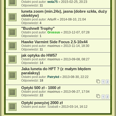
Ostatni post autor:
wola75
«
2015-02-25, 20:23
Odpowiedzi:
11
luneta zoom (min.24x), jasna (dobre szkła, duży
obiektyw)
Ostatni post autor:
ArturR
«
2014-08-10, 21:04
Odpowiedzi:
4
"Bushnell Trophy"
Ostatni post autor:
Grossus
«
2013-12-07, 07:28
Odpowiedzi:
1
Hawke Varmint Side Focus 2.5-10x44
Ostatni post autor:
maximus
«
2013-11-14, 18:30
Odpowiedzi:
11
jak optyka do HW57
Ostatni post autor:
maximus
«
2013-09-08, 08:27
Odpowiedzi:
14
Jaka luneta do HFT ? (z małym błędem
paralaksy)
Ostatni post autor:
Patrykd
«
2013-08-30, 22:22
Odpowiedzi:
18
1
2
Optyki 500 zł - 1000 zł
Ostatni post autor:
maximus
«
2013-06-27, 17:04
Odpowiedzi:
22
1
2
Optyki powyżej 2000 zł
Ostatni post autor:
Szabatt
«
2013-03-14, 16:12