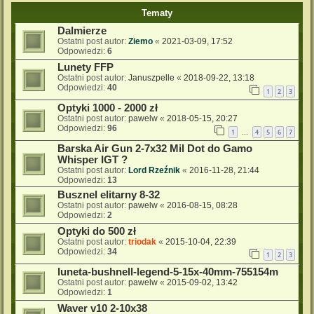
Tematy
Dalmierze
Ostatni post autor:
Ziemo
«
2021-03-09, 17:52
Odpowiedzi:
6
Lunety FFP
Ostatni post autor:
Januszpelle
«
2018-09-22, 13:18
Odpowiedzi:
40
1
2
3
Optyki 1000 - 2000 zł
Ostatni post autor:
pawelw
«
2018-05-15, 20:27
Odpowiedzi:
96
1
4
5
6
7
…
Barska Air Gun 2-7x32 Mil Dot do Gamo
Whisper IGT ?
Ostatni post autor:
Lord Rzeźnik
«
2016-11-28, 21:44
Odpowiedzi:
13
Busznel elitarny 8-32
Ostatni post autor:
pawelw
«
2016-08-15, 08:28
Odpowiedzi:
2
Optyki do 500 zł
Ostatni post autor:
triodak
«
2015-10-04, 22:39
Odpowiedzi:
34
1
2
3
luneta-bushnell-legend-5-15x-40mm-755154m
Ostatni post autor:
pawelw
«
2015-09-02, 13:42
Odpowiedzi:
1
Waver v10 2-10x38