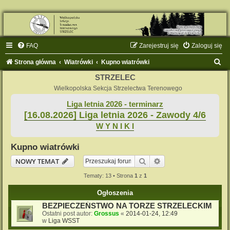
FAQ
Zarejestruj się
Zaloguj się
S
Strona główna
Wiatrówki
Kupno wiatrówki
z
STRZELEC
u
Wielkopolska Sekcja Strzelectwa Terenowego
k
Liga letnia 2026 - terminarz
[16.08.2026] Liga letnia 2026 - Zawody 4/6
a
W Y N I K I
j
Kupno wiatrówki
Szukaj
Wyszukiwanie zaaw
NOWY TEMAT
Tematy: 13 • Strona
1
z
1
Ogłoszenia
BEZPIECZEŃSTWO NA TORZE STRZELECKIM
Ostatni post autor:
Grossus
«
2014-01-24, 12:49
w
Liga WSST