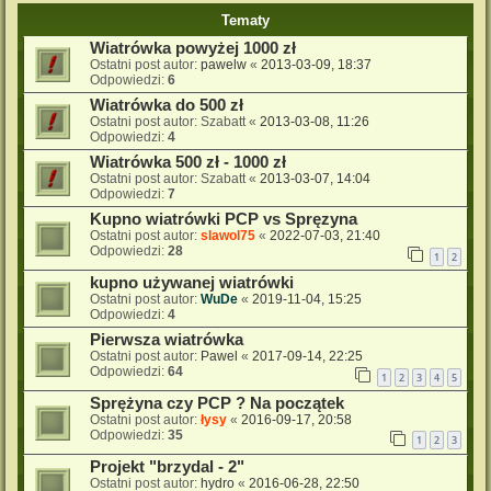
Tematy
Wiatrówka powyżej 1000 zł
Ostatni post autor:
pawelw
«
2013-03-09, 18:37
Odpowiedzi:
6
Wiatrówka do 500 zł
Ostatni post autor:
Szabatt
«
2013-03-08, 11:26
Odpowiedzi:
4
Wiatrówka 500 zł - 1000 zł
Ostatni post autor:
Szabatt
«
2013-03-07, 14:04
Odpowiedzi:
7
Kupno wiatrówki PCP vs Spręzyna
Ostatni post autor:
slawol75
«
2022-07-03, 21:40
Odpowiedzi:
28
1
2
kupno używanej wiatrówki
Ostatni post autor:
WuDe
«
2019-11-04, 15:25
Odpowiedzi:
4
Pierwsza wiatrówka
Ostatni post autor:
Pawel
«
2017-09-14, 22:25
Odpowiedzi:
64
1
2
3
4
5
Sprężyna czy PCP ? Na początek
Ostatni post autor:
łysy
«
2016-09-17, 20:58
Odpowiedzi:
35
1
2
3
Projekt "brzydal - 2"
Ostatni post autor:
hydro
«
2016-06-28, 22:50