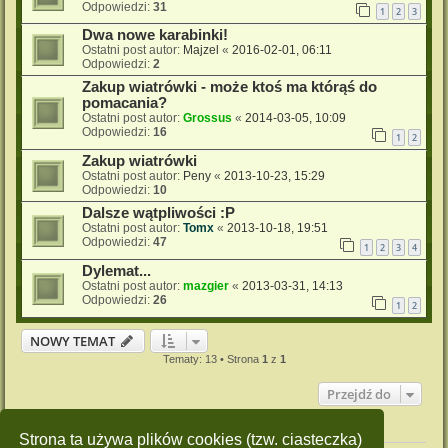
Odpowiedzi:
31
1
2
3
Dwa nowe karabinki!
Ostatni post autor:
Majzel
«
2016-02-01, 06:11
Odpowiedzi:
2
Zakup wiatrówki - może ktoś ma którąś do
pomacania?
Ostatni post autor:
Grossus
«
2014-03-05, 10:09
Odpowiedzi:
16
1
2
Zakup wiatrówki
Ostatni post autor:
Peny
«
2013-10-23, 15:29
Odpowiedzi:
10
Dalsze wątpliwości :P
Ostatni post autor:
Tomx
«
2013-10-18, 19:51
Odpowiedzi:
47
1
2
3
4
Dylemat...
Ostatni post autor:
mazgier
«
2013-03-31, 14:13
Odpowiedzi:
26
1
2
NOWY TEMAT
Tematy: 13 • Strona
1
z
1
Przejdź do
Twoje uprawnienia na tym forum
Strona ta używa plików cookies (tzw. ciasteczka)