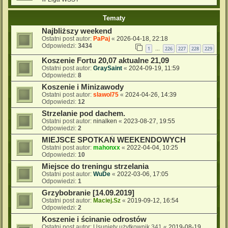
Tematy
Najbliższy weekend
Ostatni post autor:
PaPaj
«
2026-04-18, 22:18
Odpowiedzi:
3434
1
226
227
228
229
…
Koszenie Fortu 20,07 aktualne 21,09
Ostatni post autor:
GraySaint
«
2024-09-19, 11:59
Odpowiedzi:
8
Koszenie i Minizawody
Ostatni post autor:
slawol75
«
2024-04-26, 14:39
Odpowiedzi:
12
Strzelanie pod dachem.
Ostatni post autor:
ninalken
«
2023-08-27, 19:55
Odpowiedzi:
2
MIEJSCE SPOTKAŃ WEEKENDOWYCH
Ostatni post autor:
mahonxx
«
2022-04-04, 10:25
Odpowiedzi:
10
Miejsce do treningu strzelania
Ostatni post autor:
WuDe
«
2022-03-06, 17:05
Odpowiedzi:
1
Grzybobranie [14.09.2019]
Ostatni post autor:
Maciej.Sz
«
2019-09-12, 16:54
Odpowiedzi:
2
Koszenie i ścinanie odrostów
Ostatni post autor:
Usunięty użytkownik 341
«
2019-08-19,