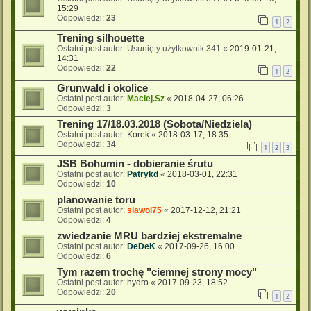
15:29
Odpowiedzi:
23
1
2
Trening silhouette
Ostatni post autor:
Usunięty użytkownik 341
«
2019-01-21,
14:31
Odpowiedzi:
22
1
2
Grunwald i okolice
Ostatni post autor:
Maciej.Sz
«
2018-04-27, 06:26
Odpowiedzi:
3
Trening 17/18.03.2018 (Sobota/Niedziela)
Ostatni post autor:
Korek
«
2018-03-17, 18:35
Odpowiedzi:
34
1
2
3
JSB Bohumin - dobieranie śrutu
Ostatni post autor:
Patrykd
«
2018-03-01, 22:31
Odpowiedzi:
10
planowanie toru
Ostatni post autor:
slawol75
«
2017-12-12, 21:21
Odpowiedzi:
4
zwiedzanie MRU bardziej ekstremalne
Ostatni post autor:
DeDeK
«
2017-09-26, 16:00
Odpowiedzi:
6
Tym razem trochę "ciemnej strony mocy"
Ostatni post autor:
hydro
«
2017-09-23, 18:52
Odpowiedzi:
20
1
2