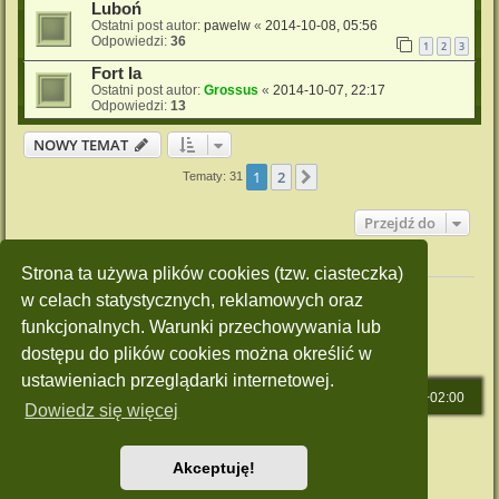
Luboń
Ostatni post autor:
pawelw
«
2014-10-08, 05:56
Odpowiedzi:
36
1
2
3
Fort Ia
Ostatni post autor:
Grossus
«
2014-10-07, 22:17
Odpowiedzi:
13
NOWY TEMAT
1
2
Następna
Tematy: 31
Przejdź do
Twoje uprawnienia na tym forum
Strona ta używa plików cookies (tzw. ciasteczka)
Nie możesz
tworzyć nowych tematów
w celach statystycznych, reklamowych oraz
Nie możesz
odpowiadać w tematach
Nie możesz
zmieniać swoich postów
funkcjonalnych. Warunki przechowywania lub
Nie możesz
usuwać swoich postów
dostępu do plików cookies można określić w
Nie możesz
dodawać załączników
ustawieniach przeglądarki internetowej.
Strona główna
Strefa czasowa
UTC+02:00
Dowiedz się więcej
Technologię dostarcza
phpBB
® Forum Software © phpBB Limited
Polski pakiet językowy dostarcza
phpBB.pl
Akceptuję!
Style: Green-Style by Joyce&Luna
phpBB-Style-Design
Zasady ochrony danych osobowych
|
Regulamin