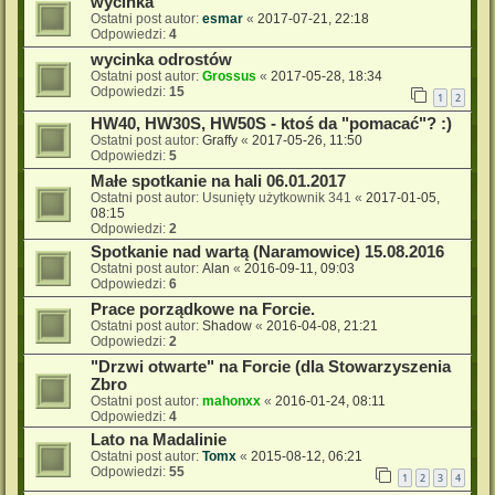
wycinka
Ostatni post autor:
esmar
«
2017-07-21, 22:18
Odpowiedzi:
4
wycinka odrostów
Ostatni post autor:
Grossus
«
2017-05-28, 18:34
Odpowiedzi:
15
1
2
HW40, HW30S, HW50S - ktoś da "pomacać"? :)
Ostatni post autor:
Graffy
«
2017-05-26, 11:50
Odpowiedzi:
5
Małe spotkanie na hali 06.01.2017
Ostatni post autor:
Usunięty użytkownik 341
«
2017-01-05,
08:15
Odpowiedzi:
2
Spotkanie nad wartą (Naramowice) 15.08.2016
Ostatni post autor:
Alan
«
2016-09-11, 09:03
Odpowiedzi:
6
Prace porządkowe na Forcie.
Ostatni post autor:
Shadow
«
2016-04-08, 21:21
Odpowiedzi:
2
"Drzwi otwarte" na Forcie (dla Stowarzyszenia
Zbro
Ostatni post autor:
mahonxx
«
2016-01-24, 08:11
Odpowiedzi:
4
Lato na Madalinie
Ostatni post autor:
Tomx
«
2015-08-12, 06:21
Odpowiedzi:
55
1
2
3
4