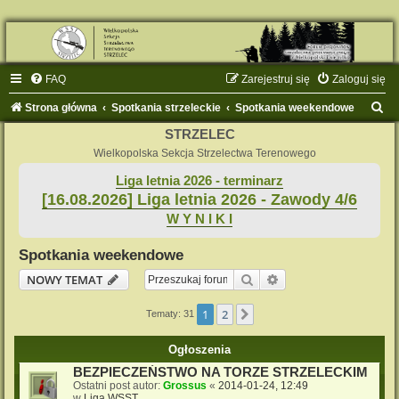
FAQ
Zarejestruj się
Zaloguj się
S
Strona główna
Spotkania strzeleckie
Spotkania weekendowe
z
STRZELEC
u
Wielkopolska Sekcja Strzelectwa Terenowego
k
Liga letnia 2026 - terminarz
[16.08.2026] Liga letnia 2026 - Zawody 4/6
a
W Y N I K I
j
Spotkania weekendowe
Szukaj
Wyszukiwanie zaaw
NOWY TEMAT
1
2
Następna
Tematy: 31
Ogłoszenia
BEZPIECZEŃSTWO NA TORZE STRZELECKIM
Ostatni post autor:
Grossus
«
2014-01-24, 12:49
w
Liga WSST