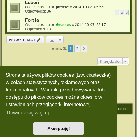
Luboń
Ostatni post autor:
pawelw
«
2014-10-08, 05:56
Odpowiedzi:
36
1
2
3
Fort Ia
Ostatni post autor:
Grossus
«
2014-10-07, 22:17
Odpowiedzi:
13
NOWY TEMAT
1
2
Następna
Tematy: 31
Przejdź do
Twoje uprawnienia na tym forum
Strona ta używa plików cookies (tzw. ciasteczka)
Nie możesz
tworzyć nowych tematów
w celach statystycznych, reklamowych oraz
Nie możesz
odpowiadać w tematach
Nie możesz
zmieniać swoich postów
funkcjonalnych. Warunki przechowywania lub
Nie możesz
usuwać swoich postów
dostępu do plików cookies można określić w
Nie możesz
dodawać załączników
ustawieniach przeglądarki internetowej.
Strona główna
Strefa czasowa
UTC+02:00
Dowiedz się więcej
Technologię dostarcza
phpBB
® Forum Software © phpBB Limited
Polski pakiet językowy dostarcza
phpBB.pl
Akceptuję!
Style: Green-Style by Joyce&Luna
phpBB-Style-Design
Zasady ochrony danych osobowych
|
Regulamin