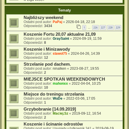
Tematy
Najbliższy weekend
Ostatni post autor:
PaPaj
«
2026-04-18, 22:18
Odpowiedzi:
3434
1
226
227
228
229
…
Koszenie Fortu 20,07 aktualne 21,09
Ostatni post autor:
GraySaint
«
2024-09-19, 11:59
Odpowiedzi:
8
Koszenie i Minizawody
Ostatni post autor:
slawol75
«
2024-04-26, 14:39
Odpowiedzi:
12
Strzelanie pod dachem.
Ostatni post autor:
ninalken
«
2023-08-27, 19:55
Odpowiedzi:
2
MIEJSCE SPOTKAŃ WEEKENDOWYCH
Ostatni post autor:
mahonxx
«
2022-04-04, 10:25
Odpowiedzi:
10
Miejsce do treningu strzelania
Ostatni post autor:
WuDe
«
2022-03-06, 17:05
Odpowiedzi:
1
Grzybobranie [14.09.2019]
Ostatni post autor:
Maciej.Sz
«
2019-09-12, 16:54
Odpowiedzi:
2
Koszenie i ścinanie odrostów
Ostatni post autor:
Usunięty użytkownik 341
«
2019-08-19,