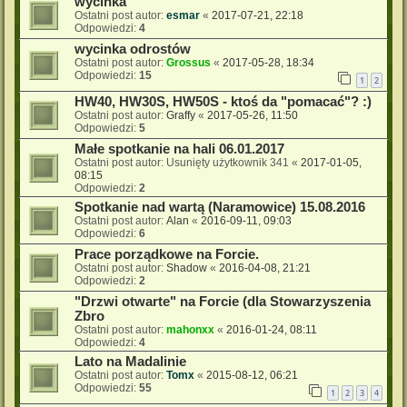
wycinka
Ostatni post autor:
esmar
«
2017-07-21, 22:18
Odpowiedzi:
4
wycinka odrostów
Ostatni post autor:
Grossus
«
2017-05-28, 18:34
Odpowiedzi:
15
1
2
HW40, HW30S, HW50S - ktoś da "pomacać"? :)
Ostatni post autor:
Graffy
«
2017-05-26, 11:50
Odpowiedzi:
5
Małe spotkanie na hali 06.01.2017
Ostatni post autor:
Usunięty użytkownik 341
«
2017-01-05,
08:15
Odpowiedzi:
2
Spotkanie nad wartą (Naramowice) 15.08.2016
Ostatni post autor:
Alan
«
2016-09-11, 09:03
Odpowiedzi:
6
Prace porządkowe na Forcie.
Ostatni post autor:
Shadow
«
2016-04-08, 21:21
Odpowiedzi:
2
"Drzwi otwarte" na Forcie (dla Stowarzyszenia
Zbro
Ostatni post autor:
mahonxx
«
2016-01-24, 08:11
Odpowiedzi:
4
Lato na Madalinie
Ostatni post autor:
Tomx
«
2015-08-12, 06:21
Odpowiedzi:
55
1
2
3
4