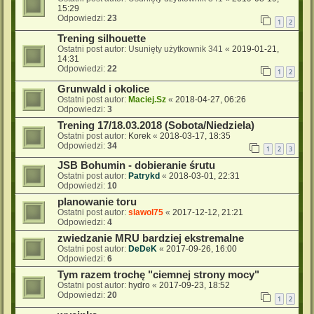
15:29
Odpowiedzi:
23
1
2
Trening silhouette
Ostatni post autor:
Usunięty użytkownik 341
«
2019-01-21,
14:31
Odpowiedzi:
22
1
2
Grunwald i okolice
Ostatni post autor:
Maciej.Sz
«
2018-04-27, 06:26
Odpowiedzi:
3
Trening 17/18.03.2018 (Sobota/Niedziela)
Ostatni post autor:
Korek
«
2018-03-17, 18:35
Odpowiedzi:
34
1
2
3
JSB Bohumin - dobieranie śrutu
Ostatni post autor:
Patrykd
«
2018-03-01, 22:31
Odpowiedzi:
10
planowanie toru
Ostatni post autor:
slawol75
«
2017-12-12, 21:21
Odpowiedzi:
4
zwiedzanie MRU bardziej ekstremalne
Ostatni post autor:
DeDeK
«
2017-09-26, 16:00
Odpowiedzi:
6
Tym razem trochę "ciemnej strony mocy"
Ostatni post autor:
hydro
«
2017-09-23, 18:52
Odpowiedzi:
20
1
2