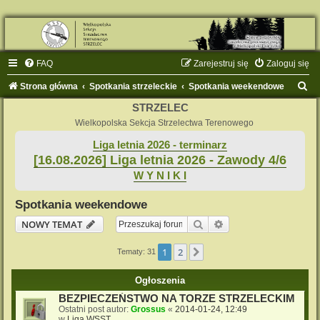
FAQ
Zarejestruj się
Zaloguj się
S
Strona główna
Spotkania strzeleckie
Spotkania weekendowe
z
STRZELEC
u
Wielkopolska Sekcja Strzelectwa Terenowego
k
Liga letnia 2026 - terminarz
[16.08.2026] Liga letnia 2026 - Zawody 4/6
a
W Y N I K I
j
Spotkania weekendowe
Szukaj
Wyszukiwanie zaaw
NOWY TEMAT
1
2
Następna
Tematy: 31
Ogłoszenia
BEZPIECZEŃSTWO NA TORZE STRZELECKIM
Ostatni post autor:
Grossus
«
2014-01-24, 12:49
w
Liga WSST