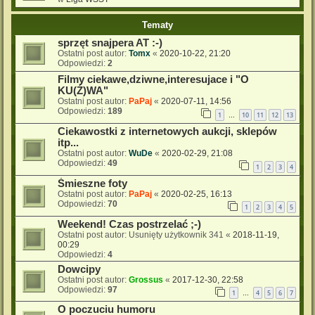
Tematy
sprzęt snajpera AT :-)
Ostatni post autor:
Tomx
«
2020-10-22, 21:20
Odpowiedzi:
2
Filmy ciekawe,dziwne,interesujace i "O
KU(Ź)WA"
Ostatni post autor:
PaPaj
«
2020-07-11, 14:56
Odpowiedzi:
189
1
10
11
12
13
…
Ciekawostki z internetowych aukcji, sklepów
itp...
Ostatni post autor:
WuDe
«
2020-02-29, 21:08
Odpowiedzi:
49
1
2
3
4
Śmieszne foty
Ostatni post autor:
PaPaj
«
2020-02-25, 16:13
Odpowiedzi:
70
1
2
3
4
5
Weekend! Czas postrzelać ;-)
Ostatni post autor:
Usunięty użytkownik 341
«
2018-11-19,
00:29
Odpowiedzi:
4
Dowcipy
Ostatni post autor:
Grossus
«
2017-12-30, 22:58
Odpowiedzi:
97
1
4
5
6
7
…
O poczuciu humoru