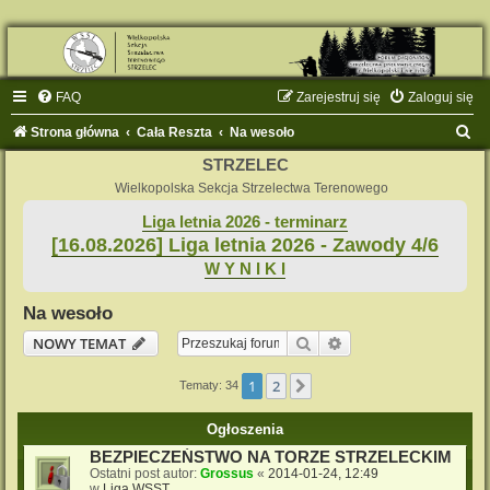
FAQ
Zarejestruj się
Zaloguj się
S
Strona główna
Cała Reszta
Na wesoło
z
STRZELEC
u
Wielkopolska Sekcja Strzelectwa Terenowego
k
Liga letnia 2026 - terminarz
[16.08.2026] Liga letnia 2026 - Zawody 4/6
a
W Y N I K I
j
Na wesoło
Szukaj
Wyszukiwanie zaaw
NOWY TEMAT
1
2
Następna
Tematy: 34
Ogłoszenia
BEZPIECZEŃSTWO NA TORZE STRZELECKIM
Ostatni post autor:
Grossus
«
2014-01-24, 12:49
w
Liga WSST