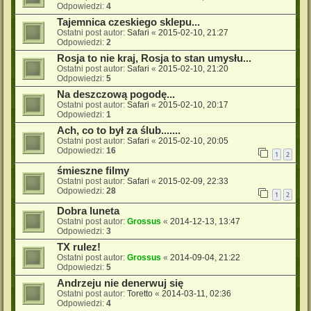
Odpowiedzi:
4
Tajemnica czeskiego sklepu...
Ostatni post autor:
Safari
«
2015-02-10, 21:27
Odpowiedzi:
2
Rosja to nie kraj, Rosja to stan umysłu...
Ostatni post autor:
Safari
«
2015-02-10, 21:20
Odpowiedzi:
5
Na deszczową pogodę...
Ostatni post autor:
Safari
«
2015-02-10, 20:17
Odpowiedzi:
1
Ach, co to był za ślub.......
Ostatni post autor:
Safari
«
2015-02-10, 20:05
Odpowiedzi:
16
1
2
śmieszne filmy
Ostatni post autor:
Safari
«
2015-02-09, 22:33
Odpowiedzi:
28
1
2
Dobra luneta
Ostatni post autor:
Grossus
«
2014-12-13, 13:47
Odpowiedzi:
3
TX rulez!
Ostatni post autor:
Grossus
«
2014-09-04, 21:22
Odpowiedzi:
5
Andrzeju nie denerwuj się
Ostatni post autor:
Toretto
«
2014-03-11, 02:36
Odpowiedzi:
4