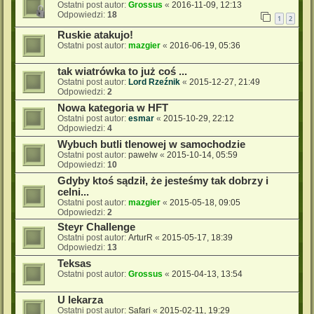
Ostatni post autor:
Grossus
«
2016-11-09, 12:13
Odpowiedzi:
18
1
2
Ruskie atakujo!
Ostatni post autor:
mazgier
«
2016-06-19, 05:36
tak wiatrówka to już coś ...
Ostatni post autor:
Lord Rzeźnik
«
2015-12-27, 21:49
Odpowiedzi:
2
Nowa kategoria w HFT
Ostatni post autor:
esmar
«
2015-10-29, 22:12
Odpowiedzi:
4
Wybuch butli tlenowej w samochodzie
Ostatni post autor:
pawelw
«
2015-10-14, 05:59
Odpowiedzi:
10
Gdyby ktoś sądził, że jesteśmy tak dobrzy i
celni...
Ostatni post autor:
mazgier
«
2015-05-18, 09:05
Odpowiedzi:
2
Steyr Challenge
Ostatni post autor:
ArturR
«
2015-05-17, 18:39
Odpowiedzi:
13
Teksas
Ostatni post autor:
Grossus
«
2015-04-13, 13:54
U lekarza
Ostatni post autor:
Safari
«
2015-02-11, 19:29