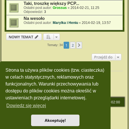
Taki, troszkę większy PCP...
Ostatni post autor:
Grossus
«
2014-02-21, 11:25
Odpowiedzi:
3
Na wesoło
Ostatni post autor:
Marylka i Heniu
«
2014-02-19, 13:57
NOWY TEMAT
1
2
Następna
Tematy: 34
Przejdź do
Twoje uprawnienia na tym forum
Strona ta używa plików cookies (tzw. ciasteczka)
Nie możesz
tworzyć nowych tematów
w celach statystycznych, reklamowych oraz
Nie możesz
odpowiadać w tematach
Nie możesz
zmieniać swoich postów
funkcjonalnych. Warunki przechowywania lub
Nie możesz
usuwać swoich postów
dostępu do plików cookies można określić w
Nie możesz
dodawać załączników
ustawieniach przeglądarki internetowej.
Strona główna
Strefa czasowa
UTC+02:00
Dowiedz się więcej
Technologię dostarcza
phpBB
® Forum Software © phpBB Limited
Polski pakiet językowy dostarcza
phpBB.pl
Akceptuję!
Style: Green-Style by Joyce&Luna
phpBB-Style-Design
Zasady ochrony danych osobowych
|
Regulamin