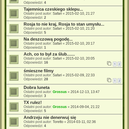
Odpowiedzi:
4
Tajemnica czeskiego sklepu...
Ostatni post autor:
Safari
«
2015-02-10, 21:27
Odpowiedzi:
2
Rosja to nie kraj, Rosja to stan umysłu...
Ostatni post autor:
Safari
«
2015-02-10, 21:20
Odpowiedzi:
5
Na deszczową pogodę...
Ostatni post autor:
Safari
«
2015-02-10, 20:17
Odpowiedzi:
1
Ach, co to był za ślub.......
Ostatni post autor:
Safari
«
2015-02-10, 20:05
Odpowiedzi:
16
1
2
śmieszne filmy
Ostatni post autor:
Safari
«
2015-02-09, 22:33
Odpowiedzi:
28
1
2
Dobra luneta
Ostatni post autor:
Grossus
«
2014-12-13, 13:47
Odpowiedzi:
3
TX rulez!
Ostatni post autor:
Grossus
«
2014-09-04, 21:22
Odpowiedzi:
5
Andrzeju nie denerwuj się
Ostatni post autor:
Toretto
«
2014-03-11, 02:36
Odpowiedzi:
4