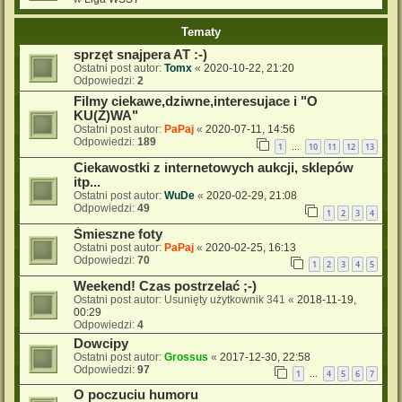
Tematy
sprzęt snajpera AT :-)
Ostatni post autor:
Tomx
«
2020-10-22, 21:20
Odpowiedzi:
2
Filmy ciekawe,dziwne,interesujace i "O
KU(Ź)WA"
Ostatni post autor:
PaPaj
«
2020-07-11, 14:56
Odpowiedzi:
189
1
10
11
12
13
…
Ciekawostki z internetowych aukcji, sklepów
itp...
Ostatni post autor:
WuDe
«
2020-02-29, 21:08
Odpowiedzi:
49
1
2
3
4
Śmieszne foty
Ostatni post autor:
PaPaj
«
2020-02-25, 16:13
Odpowiedzi:
70
1
2
3
4
5
Weekend! Czas postrzelać ;-)
Ostatni post autor:
Usunięty użytkownik 341
«
2018-11-19,
00:29
Odpowiedzi:
4
Dowcipy
Ostatni post autor:
Grossus
«
2017-12-30, 22:58
Odpowiedzi:
97
1
4
5
6
7
…
O poczuciu humoru