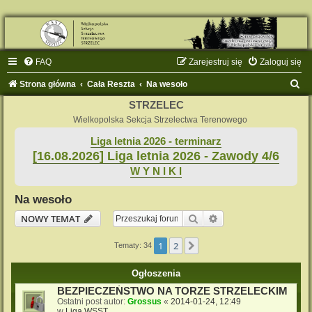
FAQ
Zarejestruj się
Zaloguj się
S
Strona główna
Cała Reszta
Na wesoło
z
STRZELEC
u
Wielkopolska Sekcja Strzelectwa Terenowego
k
Liga letnia 2026 - terminarz
[16.08.2026] Liga letnia 2026 - Zawody 4/6
a
W Y N I K I
j
Na wesoło
Szukaj
Wyszukiwanie zaaw
NOWY TEMAT
1
2
Następna
Tematy: 34
Ogłoszenia
BEZPIECZEŃSTWO NA TORZE STRZELECKIM
Ostatni post autor:
Grossus
«
2014-01-24, 12:49
w
Liga WSST