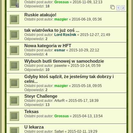
Ostatni post autor:
Grossus
«
2016-11-09, 12:13
Odpowiedzi:
18
1
2
Ruskie atakujo!
Ostatni post autor:
mazgier
«
2016-06-19, 05:36
tak wiatrówka to już coś ...
Ostatni post autor:
Lord Rzeźnik
«
2015-12-27, 21:49
Odpowiedzi:
2
Nowa kategoria w HFT
Ostatni post autor:
esmar
«
2015-10-29, 22:12
Odpowiedzi:
4
Wybuch butli tlenowej w samochodzie
Ostatni post autor:
pawelw
«
2015-10-14, 05:59
Odpowiedzi:
10
Gdyby ktoś sądził, że jesteśmy tak dobrzy i
celni...
Ostatni post autor:
mazgier
«
2015-05-18, 09:05
Odpowiedzi:
2
Steyr Challenge
Ostatni post autor:
ArturR
«
2015-05-17, 18:39
Odpowiedzi:
13
Teksas
Ostatni post autor:
Grossus
«
2015-04-13, 13:54
U lekarza
Ostatni post autor:
Safari
«
2015-02-11, 19:29