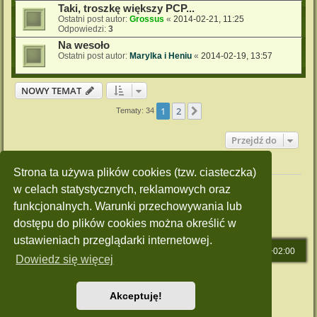
Taki, troszkę większy PCP...
Ostatni post autor:
Grossus
«
2014-02-21, 11:25
Odpowiedzi:
3
Na wesoło
Ostatni post autor:
Marylka i Heniu
«
2014-02-19, 13:57
NOWY TEMAT
1
2
Następna
Tematy: 34
Przejdź do
Twoje uprawnienia na tym forum
Strona ta używa plików cookies (tzw. ciasteczka)
Nie możesz
tworzyć nowych tematów
w celach statystycznych, reklamowych oraz
Nie możesz
odpowiadać w tematach
Nie możesz
zmieniać swoich postów
funkcjonalnych. Warunki przechowywania lub
Nie możesz
usuwać swoich postów
dostępu do plików cookies można określić w
Nie możesz
dodawać załączników
ustawieniach przeglądarki internetowej.
Strona główna
Strefa czasowa
UTC+02:00
Dowiedz się więcej
Technologię dostarcza
phpBB
® Forum Software © phpBB Limited
Polski pakiet językowy dostarcza
phpBB.pl
Akceptuję!
Style: Green-Style by Joyce&Luna
phpBB-Style-Design
Zasady ochrony danych osobowych
|
Regulamin