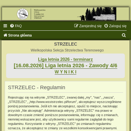
FAQ
Zarejestruj się
Zaloguj się
S
Strona główna
z
STRZELEC
u
Wielkopolska Sekcja Strzelectwa Terenowego
k
Liga letnia 2026 - terminarz
[16.08.2026] Liga letnia 2026 - Zawody 4/6
a
W Y N I K I
j
STRZELEC - Regulamin
Rejestrując się na witrynie „STRZELEC”, zwanej dalej „my”, ”nas”, „nasza”,
„STRZELEC”, „http://www.wsststrzelec.pl/forum”, akceptujesz wyszczególnione
poniżej postanowienia. Jeśli ich nie akceptujesz, opuść to miejsce, naciskając
przycisk „Nie akceptuję”. Administracja witryny „STRZELEC” ma prawo w
dowolnym czasie zmienić poniższe postanowienia, informując cię o zmianach,
niemniej wskazane jest, aby użytkownicy sami regularnie zaglądali do tego
regulaminu. Korzystanie z witryny „STRZELEC” po zmianach regulaminu
oznacza, że akceptujesz te zmiany ze wszelkimi konsekwencjami prawnymi.