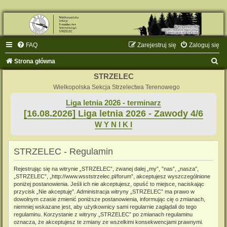
FAQ
Zarejestruj się
Zaloguj się
S
Strona główna
z
STRZELEC
u
Wielkopolska Sekcja Strzelectwa Terenowego
k
Liga letnia 2026 - terminarz
[16.08.2026] Liga letnia 2026 - Zawody 4/6
a
W Y N I K I
j
STRZELEC - Regulamin
Rejestrując się na witrynie „STRZELEC”, zwanej dalej „my”, ”nas”, „nasza”,
„STRZELEC”, „http://www.wsststrzelec.pl/forum”, akceptujesz wyszczególnione
poniżej postanowienia. Jeśli ich nie akceptujesz, opuść to miejsce, naciskając
przycisk „Nie akceptuję”. Administracja witryny „STRZELEC” ma prawo w
dowolnym czasie zmienić poniższe postanowienia, informując cię o zmianach,
niemniej wskazane jest, aby użytkownicy sami regularnie zaglądali do tego
regulaminu. Korzystanie z witryny „STRZELEC” po zmianach regulaminu
oznacza, że akceptujesz te zmiany ze wszelkimi konsekwencjami prawnymi.