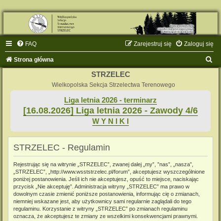
FAQ
Zarejestruj się
Zaloguj się
S
Strona główna
z
STRZELEC
u
Wielkopolska Sekcja Strzelectwa Terenowego
k
Liga letnia 2026 - terminarz
[16.08.2026] Liga letnia 2026 - Zawody 4/6
a
W Y N I K I
j
STRZELEC - Regulamin
Rejestrując się na witrynie „STRZELEC”, zwanej dalej „my”, ”nas”, „nasza”,
„STRZELEC”, „http://www.wsststrzelec.pl/forum”, akceptujesz wyszczególnione
poniżej postanowienia. Jeśli ich nie akceptujesz, opuść to miejsce, naciskając
przycisk „Nie akceptuję”. Administracja witryny „STRZELEC” ma prawo w
dowolnym czasie zmienić poniższe postanowienia, informując cię o zmianach,
niemniej wskazane jest, aby użytkownicy sami regularnie zaglądali do tego
regulaminu. Korzystanie z witryny „STRZELEC” po zmianach regulaminu
oznacza, że akceptujesz te zmiany ze wszelkimi konsekwencjami prawnymi.