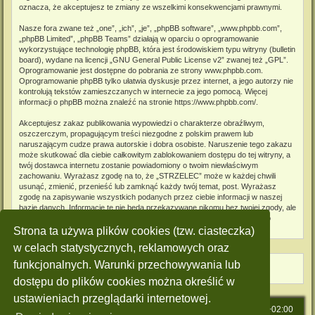
oznacza, że akceptujesz te zmiany ze wszelkimi konsekwencjami prawnymi.
Nasze fora zwane też „one”, „ich”, „je”, „phpBB software”, „www.phpbb.com”,
„phpBB Limited”, „phpBB Teams” działają w oparciu o oprogramowanie
wykorzystujące technologię phpBB, która jest środowiskiem typu witryny (bulletin
board), wydane na licencji „
GNU General Public License v2
” zwanej też „GPL”.
Oprogramowanie jest dostępne do pobrania ze strony
www.phpbb.com
.
Oprogramowanie phpBB tylko ułatwia dyskusje przez internet, a jego autorzy nie
kontrolują tekstów zamieszczanych w internecie za jego pomocą. Więcej
informacji o phpBB można znaleźć na stronie
https://www.phpbb.com/
.
Akceptujesz zakaz publikowania wypowiedzi o charakterze obraźliwym,
oszczerczym, propagującym treści niezgodne z polskim prawem lub
naruszającym cudze prawa autorskie i dobra osobiste. Naruszenie tego zakazu
może skutkować dla ciebie całkowitym zablokowaniem dostępu do tej witryny, a
twój dostawca internetu zostanie powiadomiony o twoim niewłaściwym
zachowaniu. Wyrażasz zgodę na to, że „STRZELEC” może w każdej chwili
usunąć, zmienić, przenieść lub zamknąć każdy twój temat, post. Wyrażasz
zgodę na zapisywanie wszystkich podanych przez ciebie informacji w naszej
bazie danych. Informacje te nie będą przekazywane nikomu bez twojej zgody, ale
ani „STRZELEC”, ani phpBB nie ponosi odpowiedzialności za włamania do
witryny, podczas których może dojść do kradzieży danych.
Strona ta używa plików cookies (tzw. ciasteczka)
w celach statystycznych, reklamowych oraz
funkcjonalnych. Warunki przechowywania lub
dostępu do plików cookies można określić w
ustawieniach przeglądarki internetowej.
Strona główna
Strefa czasowa
UTC+02:00