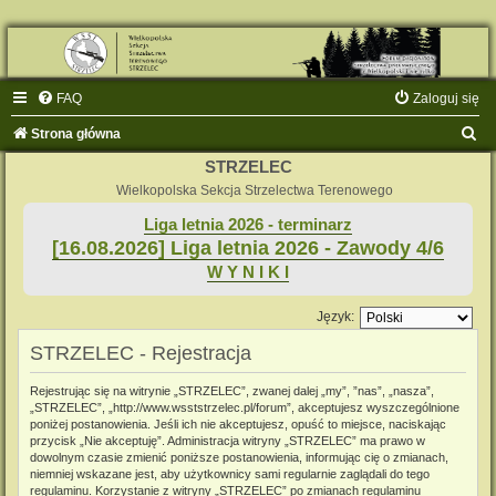
FAQ
Zaloguj się
S
Strona główna
z
STRZELEC
u
Wielkopolska Sekcja Strzelectwa Terenowego
k
Liga letnia 2026 - terminarz
[16.08.2026] Liga letnia 2026 - Zawody 4/6
a
W Y N I K I
j
Język:
STRZELEC - Rejestracja
Rejestrując się na witrynie „STRZELEC”, zwanej dalej „my”, ”nas”, „nasza”,
„STRZELEC”, „http://www.wsststrzelec.pl/forum”, akceptujesz wyszczególnione
poniżej postanowienia. Jeśli ich nie akceptujesz, opuść to miejsce, naciskając
przycisk „Nie akceptuję”. Administracja witryny „STRZELEC” ma prawo w
dowolnym czasie zmienić poniższe postanowienia, informując cię o zmianach,
niemniej wskazane jest, aby użytkownicy sami regularnie zaglądali do tego
regulaminu. Korzystanie z witryny „STRZELEC” po zmianach regulaminu