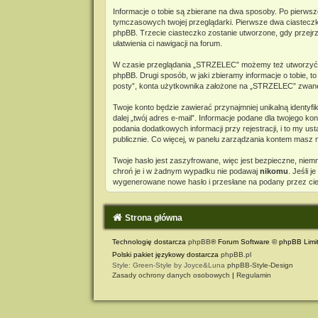
Informacje o tobie są zbierane na dwa sposoby. Po pierwsz
tymczasowych twojej przeglądarki. Pierwsze dwa ciasteczka 
phpBB. Trzecie ciasteczko zostanie utworzone, gdy przejrz
ułatwienia ci nawigacji na forum.
W czasie przeglądania „STRZELEC” możemy też utworzyć c
phpBB. Drugi sposób, w jaki zbieramy informacje o tobie, 
posty”, konta użytkownika założone na „STRZELEC” zwane dal
Twoje konto będzie zawierać przynajmniej unikalną identyf
dalej „twój adres e-mail”. Informacje podane dla twojeg
podania dodatkowych informacji przy rejestracji, i to my 
publicznie. Co więcej, w panelu zarządzania kontem masz
Twoje hasło jest zaszyfrowane, więc jest bezpieczne, nie
chroń je i w żadnym wypadku nie podawaj
nikomu
. Jeśli 
wygenerowane nowe hasło i przesłane na podany przez cieb
Strona główna
Technologię dostarcza
phpBB
® Forum Software © phpBB Limi
Polski pakiet językowy dostarcza
phpBB.pl
Style: Green-Style by Joyce&Luna
phpBB-Style-Design
Zasady ochrony danych osobowych
|
Regulamin