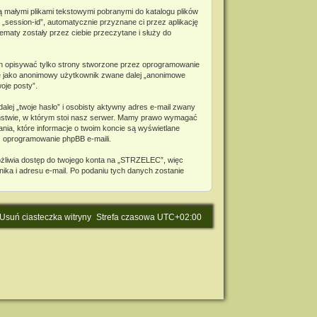
ą małymi plikami tekstowymi pobranymi do katalogu plików
 „session-id”, automatycznie przyznane ci przez aplikację
maty zostały przez ciebie przeczytane i służy do
n opisywać tylko strony stworzone przez oprogramowanie
bie jako anonimowy użytkownik zwane dalej „anonimowe
oje posty”.
lej „twoje hasło” i osobisty aktywny adres e-mail zwany
aństwie, w którym stoi nasz serwer. Mamy prawo wymagać
nia, które informacje o twoim koncie są wyświetlane
z oprogramowanie phpBB e-maili.
ożliwia dostęp do twojego konta na „STRZELEC”, więc
wnika i adresu e-mail. Po podaniu tych danych zostanie
Usuń ciasteczka witryny
Strefa czasowa
UTC+02:00