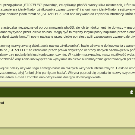
e, przeglądanie „STRZELEC” powoduje, że aplikacja phpBB tworzy kilka ciasteczek, które s
zawierają identyfikator użytkownika zwany „user-id” i anonimowy identyfikator sesji zwany
ysz chociaż jeden temat na „STRZELEC”. Jest ono używane do zapisania informacji, które te
iasteczka niezależne od oprogramowania phpBB, ale ich ten dokument nie dotyczy – ma o
to dane wysyłane przez ciebie do nas. Mogą być to między innymi posty napisane przez cie
ej „twoje konto” i posty napisane przez ciebie po rejestracji i zalogowaniu zwane dalej „tw
ikacyjną nazwę zwaną dalej „twoja nazwa użytkownika”, hasło używane do logowania zwane da
o konta na „STRZELEC” są chronione przez prawa dotyczące ochrony danych osobowych w p
ustalamy czy podanie ich jest konieczne, czy nie. W każdym przypadku, masz możliwość wybra
 możliwość włączenia lub wyłączenia wysyłania do ciebie automatycznie generowanych prze
mniej nie należy używać tego samego hasła na różnych witrynach internetowych. Hasło to um
je zapomnisz, użyj funkcji „Nie pamiętam hasła”. Witryna poprosi cię o podanie nazwy użytko
ie adres e-mail. Umożliwi ono odzyskanie dostępu do twojego konta.
ted