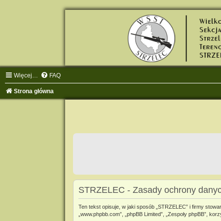
Więcej…
FAQ
Strona główna
STRZELEC - Zasady ochrony dany
Ten tekst opisuje, w jaki sposób „STRZELEC” i firmy stowa
„www.phpbb.com”, „phpBB Limited”, „Zespoły phpBB”, korzyst