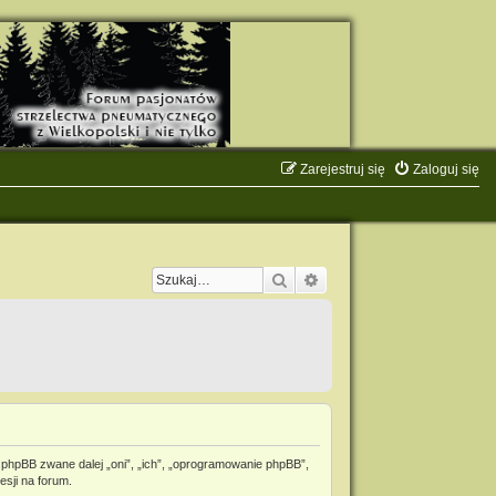
Zarejestruj się
Zaloguj się
Szukaj
Wyszukiwanie zaawanso
 phpBB zwane dalej „oni”, „ich”, „oprogramowanie phpBB”,
esji na forum.