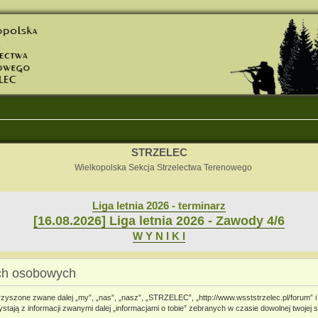
STRZELEC
Wielkopolska Sekcja Strzelectwa Terenowego
Liga letnia 2026 - terminarz
[16.08.2026] Liga letnia 2026 - Zawody 4/6
W Y N I K I
ch osobowych
rzyszone zwane dalej „my”, „nas”, „nasz”, „STRZELEC”, „http://www.wsststrzelec.pl/forum” i
ają z informacji zwanymi dalej „informacjami o tobie” zebranych w czasie dowolnej twojej s