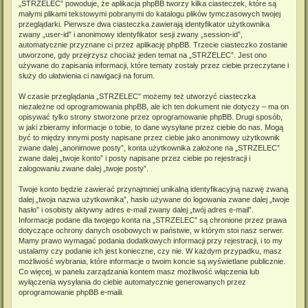
„STRZELEC” powoduje, że aplikacja phpBB tworzy kilka ciasteczek, które są
małymi plikami tekstowymi pobranymi do katalogu plików tymczasowych twojej
przeglądarki. Pierwsze dwa ciasteczka zawierają identyfikator użytkownika
zwany „user-id” i anonimowy identyfikator sesji zwany „session-id”,
automatycznie przyznane ci przez aplikację phpBB. Trzecie ciasteczko zostanie
utworzone, gdy przejrzysz chociaż jeden temat na „STRZELEC”. Jest ono
używane do zapisania informacji, które tematy zostały przez ciebie przeczytane i
służy do ułatwienia ci nawigacji na forum.
W czasie przeglądania „STRZELEC” możemy też utworzyć ciasteczka
niezależne od oprogramowania phpBB, ale ich ten dokument nie dotyczy – ma on
opisywać tylko strony stworzone przez oprogramowanie phpBB. Drugi sposób,
w jaki zbieramy informacje o tobie, to dane wysyłane przez ciebie do nas. Mogą
być to między innymi posty napisane przez ciebie jako anonimowy użytkownik
zwane dalej „anonimowe posty”, konta użytkownika założone na „STRZELEC”
zwane dalej „twoje konto” i posty napisane przez ciebie po rejestracji i
zalogowaniu zwane dalej „twoje posty”.
Twoje konto będzie zawierać przynajmniej unikalną identyfikacyjną nazwę zwaną
dalej „twoja nazwa użytkownika”, hasło używane do logowania zwane dalej „twoje
hasło” i osobisty aktywny adres e-mail zwany dalej „twój adres e-mail”.
Informacje podane dla twojego konta na „STRZELEC” są chronione przez prawa
dotyczące ochrony danych osobowych w państwie, w którym stoi nasz serwer.
Mamy prawo wymagać podania dodatkowych informacji przy rejestracji, i to my
ustalamy czy podanie ich jest konieczne, czy nie. W każdym przypadku, masz
możliwość wybrania, które informacje o twoim koncie są wyświetlane publicznie.
Co więcej, w panelu zarządzania kontem masz możliwość włączenia lub
wyłączenia wysyłania do ciebie automatycznie generowanych przez
oprogramowanie phpBB e-maili.