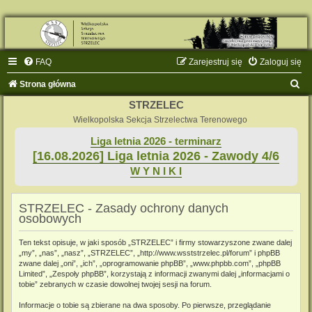
FAQ
Zarejestruj się
Zaloguj się
S
Strona główna
z
STRZELEC
u
Wielkopolska Sekcja Strzelectwa Terenowego
k
Liga letnia 2026 - terminarz
[16.08.2026] Liga letnia 2026 - Zawody 4/6
a
W Y N I K I
j
STRZELEC - Zasady ochrony danych
osobowych
Ten tekst opisuje, w jaki sposób „STRZELEC” i firmy stowarzyszone zwane dalej
„my”, „nas”, „nasz”, „STRZELEC”, „http://www.wsststrzelec.pl/forum” i phpBB
zwane dalej „oni”, „ich”, „oprogramowanie phpBB”, „www.phpbb.com”, „phpBB
Limited”, „Zespoły phpBB”, korzystają z informacji zwanymi dalej „informacjami o
tobie” zebranych w czasie dowolnej twojej sesji na forum.
Informacje o tobie są zbierane na dwa sposoby. Po pierwsze, przeglądanie