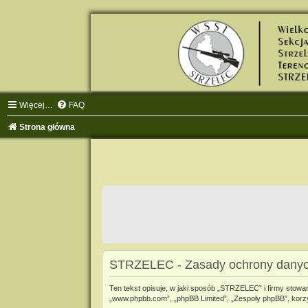
Więcej…
FAQ
Strona główna
STRZELEC - Zasady ochrony dany
Ten tekst opisuje, w jaki sposób „STRZELEC” i firmy stowa
„www.phpbb.com”, „phpBB Limited”, „Zespoły phpBB”, korzyst