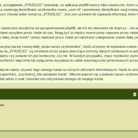
e, przeglądanie „STRZELEC” powoduje, że aplikacja phpBB tworzy kilka ciasteczek, które s
zawierają identyfikator użytkownika zwany „user-id” i anonimowy identyfikator sesji zwany
ysz chociaż jeden temat na „STRZELEC”. Jest ono używane do zapisania informacji, które te
iasteczka niezależne od oprogramowania phpBB, ale ich ten dokument nie dotyczy – ma o
to dane wysyłane przez ciebie do nas. Mogą być to między innymi posty napisane przez cie
ej „twoje konto” i posty napisane przez ciebie po rejestracji i zalogowaniu zwane dalej „tw
ikacyjną nazwę zwaną dalej „twoja nazwa użytkownika”, hasło używane do logowania zwane da
o konta na „STRZELEC” są chronione przez prawa dotyczące ochrony danych osobowych w p
ustalamy czy podanie ich jest konieczne, czy nie. W każdym przypadku, masz możliwość wybra
 możliwość włączenia lub wyłączenia wysyłania do ciebie automatycznie generowanych prze
mniej nie należy używać tego samego hasła na różnych witrynach internetowych. Hasło to um
je zapomnisz, użyj funkcji „Nie pamiętam hasła”. Witryna poprosi cię o podanie nazwy użytko
ie adres e-mail. Umożliwi ono odzyskanie dostępu do twojego konta.
ted