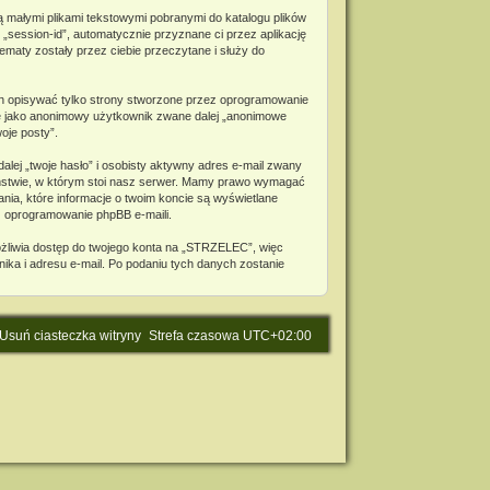
ą małymi plikami tekstowymi pobranymi do katalogu plików
 „session-id”, automatycznie przyznane ci przez aplikację
maty zostały przez ciebie przeczytane i służy do
n opisywać tylko strony stworzone przez oprogramowanie
bie jako anonimowy użytkownik zwane dalej „anonimowe
oje posty”.
lej „twoje hasło” i osobisty aktywny adres e-mail zwany
aństwie, w którym stoi nasz serwer. Mamy prawo wymagać
nia, które informacje o twoim koncie są wyświetlane
z oprogramowanie phpBB e-maili.
ożliwia dostęp do twojego konta na „STRZELEC”, więc
wnika i adresu e-mail. Po podaniu tych danych zostanie
Usuń ciasteczka witryny
Strefa czasowa
UTC+02:00