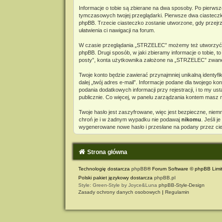
Informacje o tobie są zbierane na dwa sposoby. Po pierwsz
tymczasowych twojej przeglądarki. Pierwsze dwa ciasteczka 
phpBB. Trzecie ciasteczko zostanie utworzone, gdy przejrz
ułatwienia ci nawigacji na forum.
W czasie przeglądania „STRZELEC” możemy też utworzyć c
phpBB. Drugi sposób, w jaki zbieramy informacje o tobie, 
posty”, konta użytkownika założone na „STRZELEC” zwane dal
Twoje konto będzie zawierać przynajmniej unikalną identyf
dalej „twój adres e-mail”. Informacje podane dla twojeg
podania dodatkowych informacji przy rejestracji, i to my 
publicznie. Co więcej, w panelu zarządzania kontem masz
Twoje hasło jest zaszyfrowane, więc jest bezpieczne, nie
chroń je i w żadnym wypadku nie podawaj
nikomu
. Jeśli 
wygenerowane nowe hasło i przesłane na podany przez cieb
Strona główna
Technologię dostarcza
phpBB
® Forum Software © phpBB Limi
Polski pakiet językowy dostarcza
phpBB.pl
Style: Green-Style by Joyce&Luna
phpBB-Style-Design
Zasady ochrony danych osobowych
|
Regulamin