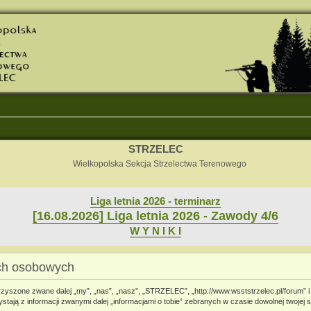
STRZELEC
Wielkopolska Sekcja Strzelectwa Terenowego
Liga letnia 2026 - terminarz
[16.08.2026] Liga letnia 2026 - Zawody 4/6
W Y N I K I
ch osobowych
rzyszone zwane dalej „my”, „nas”, „nasz”, „STRZELEC”, „http://www.wsststrzelec.pl/forum” i
ają z informacji zwanymi dalej „informacjami o tobie” zebranych w czasie dowolnej twojej s