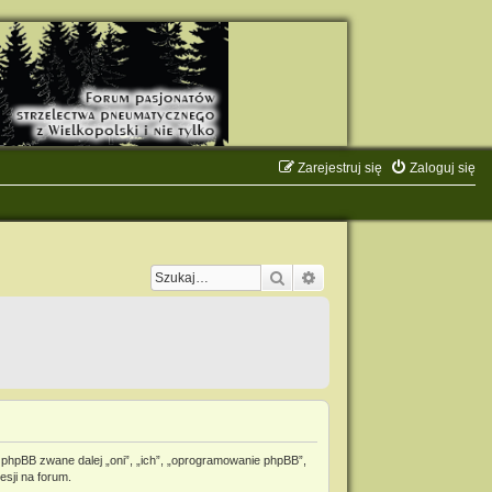
Zarejestruj się
Zaloguj się
Szukaj
Wyszukiwanie zaawanso
 phpBB zwane dalej „oni”, „ich”, „oprogramowanie phpBB”,
esji na forum.