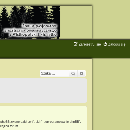
Zarejestruj się
Zaloguj się
Szukaj
Wyszukiwanie zaawanso
 phpBB zwane dalej „oni”, „ich”, „oprogramowanie phpBB”,
esji na forum.