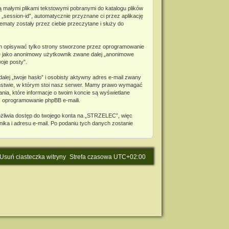
ą małymi plikami tekstowymi pobranymi do katalogu plików
 „session-id”, automatycznie przyznane ci przez aplikację
maty zostały przez ciebie przeczytane i służy do
n opisywać tylko strony stworzone przez oprogramowanie
bie jako anonimowy użytkownik zwane dalej „anonimowe
oje posty”.
lej „twoje hasło” i osobisty aktywny adres e-mail zwany
aństwie, w którym stoi nasz serwer. Mamy prawo wymagać
nia, które informacje o twoim koncie są wyświetlane
z oprogramowanie phpBB e-maili.
ożliwia dostęp do twojego konta na „STRZELEC”, więc
wnika i adresu e-mail. Po podaniu tych danych zostanie
Usuń ciasteczka witryny
Strefa czasowa
UTC+02:00