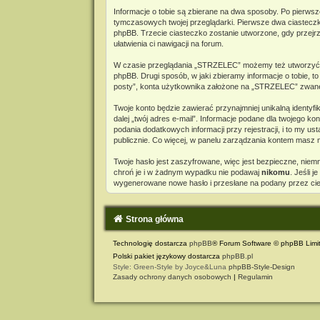
Informacje o tobie są zbierane na dwa sposoby. Po pierwsz
tymczasowych twojej przeglądarki. Pierwsze dwa ciasteczka 
phpBB. Trzecie ciasteczko zostanie utworzone, gdy przejrz
ułatwienia ci nawigacji na forum.
W czasie przeglądania „STRZELEC” możemy też utworzyć c
phpBB. Drugi sposób, w jaki zbieramy informacje o tobie, 
posty”, konta użytkownika założone na „STRZELEC” zwane dal
Twoje konto będzie zawierać przynajmniej unikalną identyf
dalej „twój adres e-mail”. Informacje podane dla twojeg
podania dodatkowych informacji przy rejestracji, i to my 
publicznie. Co więcej, w panelu zarządzania kontem masz
Twoje hasło jest zaszyfrowane, więc jest bezpieczne, nie
chroń je i w żadnym wypadku nie podawaj
nikomu
. Jeśli 
wygenerowane nowe hasło i przesłane na podany przez cieb
Strona główna
Technologię dostarcza
phpBB
® Forum Software © phpBB Limi
Polski pakiet językowy dostarcza
phpBB.pl
Style: Green-Style by Joyce&Luna
phpBB-Style-Design
Zasady ochrony danych osobowych
|
Regulamin