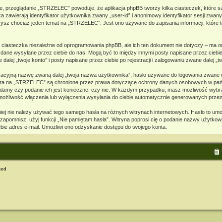
e, przeglądanie „STRZELEC” powoduje, że aplikacja phpBB tworzy kilka ciasteczek, które s
zawierają identyfikator użytkownika zwany „user-id” i anonimowy identyfikator sesji zwany
ysz chociaż jeden temat na „STRZELEC”. Jest ono używane do zapisania informacji, które te
iasteczka niezależne od oprogramowania phpBB, ale ich ten dokument nie dotyczy – ma o
to dane wysyłane przez ciebie do nas. Mogą być to między innymi posty napisane przez cie
ej „twoje konto” i posty napisane przez ciebie po rejestracji i zalogowaniu zwane dalej „tw
ikacyjną nazwę zwaną dalej „twoja nazwa użytkownika”, hasło używane do logowania zwane da
o konta na „STRZELEC” są chronione przez prawa dotyczące ochrony danych osobowych w p
ustalamy czy podanie ich jest konieczne, czy nie. W każdym przypadku, masz możliwość wybra
 możliwość włączenia lub wyłączenia wysyłania do ciebie automatycznie generowanych prze
mniej nie należy używać tego samego hasła na różnych witrynach internetowych. Hasło to um
je zapomnisz, użyj funkcji „Nie pamiętam hasła”. Witryna poprosi cię o podanie nazwy użytko
ie adres e-mail. Umożliwi ono odzyskanie dostępu do twojego konta.
ted