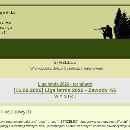
STRZELEC
Wielkopolska Sekcja Strzelectwa Terenowego
Liga letnia 2026 - terminarz
[16.08.2026] Liga letnia 2026 - Zawody 4/6
W Y N I K I
ch osobowych
rzyszone zwane dalej „my”, „nas”, „nasz”, „STRZELEC”, „http://www.wsststrzelec.pl/forum” i
ają z informacji zwanymi dalej „informacjami o tobie” zebranych w czasie dowolnej twojej s