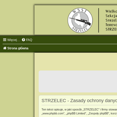
Więcej…
FAQ
Strona główna
STRZELEC - Zasady ochrony dany
Ten tekst opisuje, w jaki sposób „STRZELEC” i firmy stowa
„www.phpbb.com”, „phpBB Limited”, „Zespoły phpBB”, korzyst