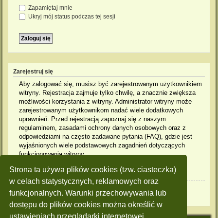
Zapamiętaj mnie
Ukryj mój status podczas tej sesji
Zarejestruj się
Aby zalogować się, musisz być zarejestrowanym użytkownikiem
witryny. Rejestracja zajmuje tylko chwilę, a znacznie zwiększa
możliwości korzystania z witryny. Administrator witryny może
zarejestrowanym użytkownikom nadać wiele dodatkowych
uprawnień. Przed rejestracją zapoznaj się z naszym
regulaminem, zasadami ochrony danych osobowych oraz z
odpowiedziami na często zadawane pytania (FAQ), gdzie jest
wyjaśnionych wiele podstawowych zagadnień dotyczących
funkcjonowania witryny.
Strona ta używa plików cookies (tzw. ciasteczka)
Regulamin
|
Zasady ochrony danych osobowych
w celach statystycznych, reklamowych oraz
Zarejestruj się
funkcjonalnych. Warunki przechowywania lub
dostępu do plików cookies można określić w
ustawieniach przeglądarki internetowej.