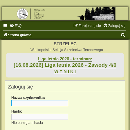
FAQ
Zarejestruj się
Zaloguj się
S
Strona główna
z
STRZELEC
u
Wielkopolska Sekcja Strzelectwa Terenowego
k
Liga letnia 2026 - terminarz
[16.08.2026] Liga letnia 2026 - Zawody 4/6
a
W Y N I K I
j
Zaloguj się
Nazwa użytkownika:
Hasło:
Nie pamiętam hasła