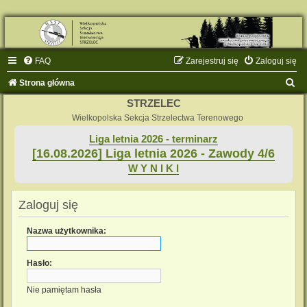
FAQ
Zarejestruj się
Zaloguj się
S
Strona główna
z
STRZELEC
u
Wielkopolska Sekcja Strzelectwa Terenowego
k
Liga letnia 2026 - terminarz
[16.08.2026] Liga letnia 2026 - Zawody 4/6
a
W Y N I K I
j
Zaloguj się
Nazwa użytkownika:
Hasło:
Nie pamiętam hasła