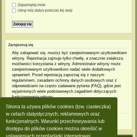
Zapamiętaj mnie
Ukryj mój status podczas tej sesji
Zarejestruj się
Aby zalogować się, musisz być zarejestrowanym użytkownikiem
witryny. Rejestracja zajmuje tylko chwilę, a znacznie zwiększa
możliwości korzystania z witryny. Administrator witryny może
zarejestrowanym użytkownikom nadać wiele dodatkowych
uprawnień. Przed rejestracją zapoznaj się z naszym
regulaminem, zasadami ochrony danych osobowych oraz z
odpowiedziami na często zadawane pytania (FAQ), gdzie jest
wyjaśnionych wiele podstawowych zagadnień dotyczących
funkcjonowania witryny.
Strona ta używa plików cookies (tzw. ciasteczka)
Regulamin
|
Zasady ochrony danych osobowych
w celach statystycznych, reklamowych oraz
Zarejestruj się
funkcjonalnych. Warunki przechowywania lub
dostępu do plików cookies można określić w
ustawieniach przeglądarki internetowej.